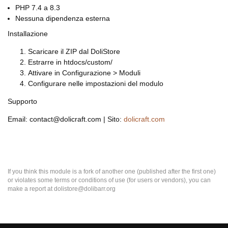
PHP 7.4 a 8.3
Nessuna dipendenza esterna
Installazione
Scaricare il ZIP dal DoliStore
Estrarre in htdocs/custom/
Attivare in Configurazione > Moduli
Configurare nelle impostazioni del modulo
Supporto
Email: contact@dolicraft.com | Sito:
dolicraft.com
If you think this module is a fork of another one (published after the first one)
or violates some terms or conditions of use (for users or vendors), you can
make a report at dolistore@dolibarr.org