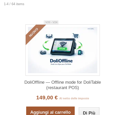
1-4 / 64 items
V20 - V24
NUOVO
DoliOffline — Offline mode for DoliTable
(restaurant POS)
149,00 €
Al netto delle imposte
Aggiungi al carrello
Di Più