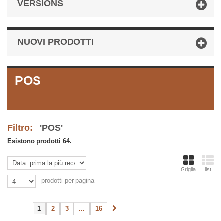
VERSIONS
NUOVI PRODOTTI
POS
Filtro:
'POS'
Esistono prodotti 64.
Griglia
list
prodotti per pagina
1
2
3
...
16