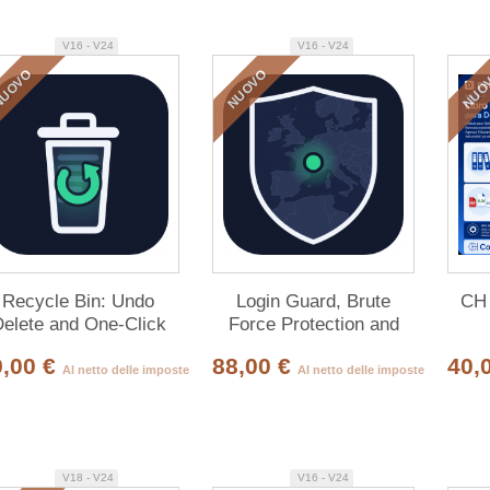
V16 - V24
V16 - V24
UOVO
NUOVO
NUO
Recycle Bin: Undo
Login Guard, Brute
CH 
elete and One-Click
Force Protection and
Restore
Login Alerts
9,00 €
88,00 €
40,
Al netto delle imposte
Al netto delle imposte
V18 - V24
V16 - V24