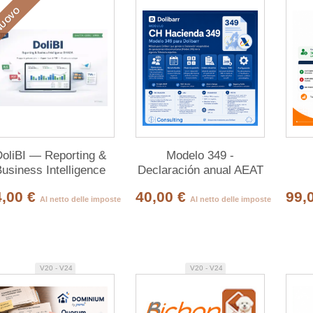
UOVO
oliBI — Reporting &
Modelo 349 -
usiness Intelligence
Declaración anual AEAT
Hacienda
4,00 €
40,00 €
99,
Al netto delle imposte
Al netto delle imposte
V20 - V24
V20 - V24