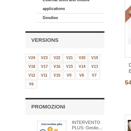
N
applications
Goodies
VERSIONS
V24
V23
V22
V21
V20
V19
D
V18
V17
V16
V15
V14
V13
B
V12
V11
V10
V9
V8
V7
5
V6
PROMOZIONI
INTERVENTO
PLUS: Gestione