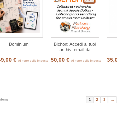
Dominium
Bichon: Accedi ai tuoi
archivi email da
Dolibarr
49,00 €
50,00 €
35,
Al netto delle imposte
Al netto delle imposte
 items
1
2
3
...