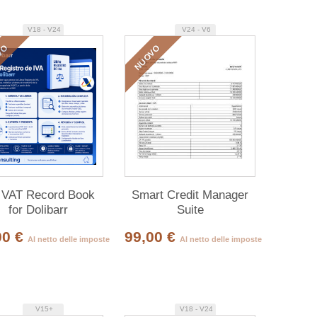
V18 - V24
V24 - V6
VO
NUOVO
VAT Record Book
Smart Credit Manager
for Dolibarr
Suite
00 €
99,00 €
Al netto delle imposte
Al netto delle imposte
V15+
V18 - V24