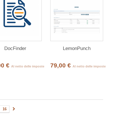
DocFinder
LemonPunch
00 €
79,00 €
Al netto delle imposte
Al netto delle imposte
16