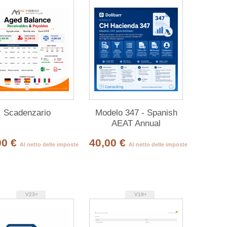
Scadenzario
Modelo 347 - Spanish
AEAT Annual
Declaration
00 €
40,00 €
Al netto delle imposte
Al netto delle imposte
V23+
V19+