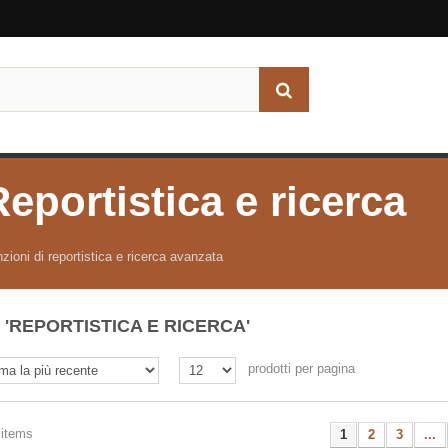
Reportistica e ricerca
zioni di reportistica e ricerca avanzata
'REPORTISTICA E RICERCA'
prodotti per pagina
 items
1
2
3
...