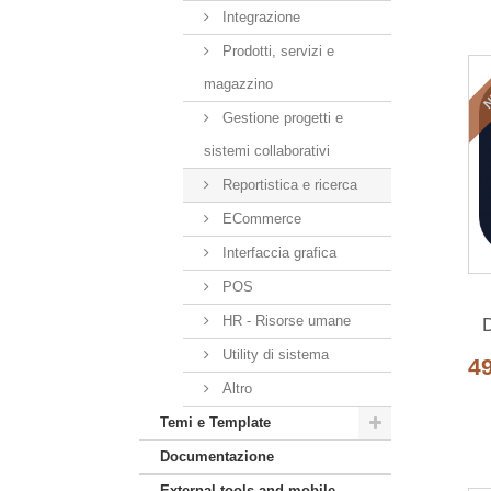
Integrazione
Prodotti, servizi e
N
magazzino
Gestione progetti e
sistemi collaborativi
Reportistica e ricerca
ECommerce
Interfaccia grafica
POS
HR - Risorse umane
D
Utility di sistema
4
Altro
Temi e Template
Documentazione
External tools and mobile