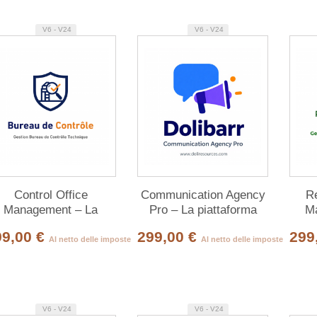
V6 - V24
V6 - V24
Control Office
Communication Agency
R
Management – La
Pro – La piattaforma
M
piattaforma completa
completa per agenzie di
L’E
99,00 €
299,00 €
299
r l’ufficio di controllo
comunicazione
en
Al netto delle imposte
Al netto delle imposte
tecnico
V6 - V24
V6 - V24