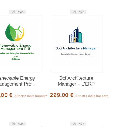
V6 - V24
V6 - V24
enewable Energy
DoliArchitecture
anagement Pro –
Manager – L'ERP
RP completo per le
completo per gli studi di
,00 €
299,00 €
ergie rinnovabili
architettura
Al netto delle imposte
Al netto delle imposte
V6 - V24
V6 - V24