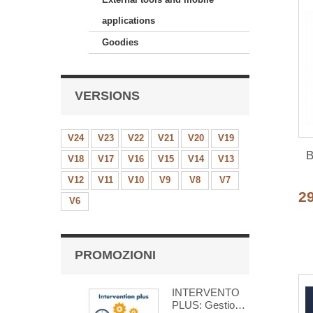
applications
Goodies
VERSIONS
V24
V23
V22
V21
V20
V19
B
V18
V17
V16
V15
V14
V13
V12
V11
V10
V9
V8
V7
2
V6
PROMOZIONI
INTERVENTO
PLUS: Gestione