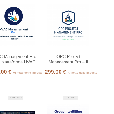
C Management Pro
OPC Project
a piattaforma HVAC
Management Pro – Il
pleta per Dolibarr
Centro di Controllo
,00 €
299,00 €
Cantiere per Dolibarr
Al netto delle imposte
Al netto delle imposte
V16 - V24
V21+