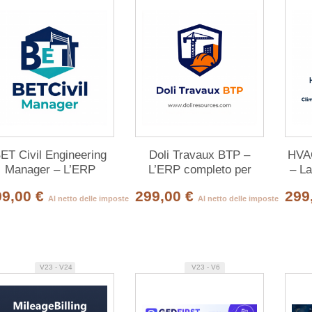
ET Civil Engineering
Doli Travaux BTP –
HVA
Manager – L’ERP
L’ERP completo per
– L
completo per studi
cantieri e lavori edili su
com
99,00 €
299,00 €
299
tecnici di ingegneria
Dolibarr
Al netto delle imposte
Al netto delle imposte
civile su Dolibarr
V23 - V24
V23 - V6