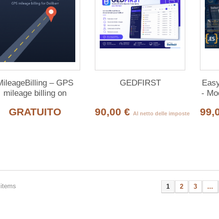
MileageBilling – GPS
GEDFIRST
Easy
mileage billing on
- Mod
customer orders
si
GRATUITO
90,00 €
99,
Al netto delle imposte
 items
1
2
3
...