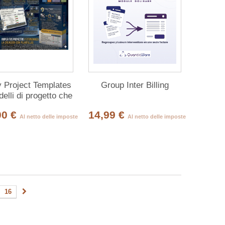
 Project Templates
Group Inter Billing
elli di progetto che
 applicano da soli
00 €
14,99 €
Al netto delle imposte
Al netto delle imposte
16