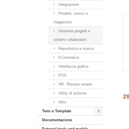
Integrazione
Prodotti, servizi e
magazzino
Gestione progetti e
sistemi collaborativi
Reportistica e ricerca
ECommerce
Interfaccia grafica
POS
HR - Risorse umane
Utility di sistema
2
pe
Altro
Temi e Template
Documentazione
External tools and mobile