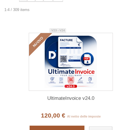
1-4 / 309 items
V23 - V24
NUOVO
UltimateInvoice v24.0
120,00 €
Al netto delle imposte