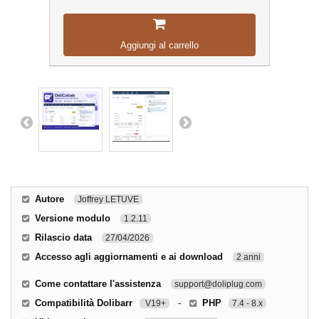
Aggiungi al carrello
Autore
Joffrey LETUVE
Versione modulo
1.2.11
Rilascio data
27/04/2026
Accesso agli aggiornamenti e ai download
2 anni
Come contattare l'assistenza
support@doliplug.com
Compatibilità Dolibarr
-
PHP
V19+
7.4 - 8.x