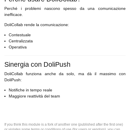
Perché i problemi nascono spesso da una comunicazione
inefficace.
DoliCollab rende la comunicazione:
Contestuale
Centralizzata
Operativa
Sinergia con DoliPush
DoliCollab funziona anche da solo, ma dà il massimo con
DoliPush:
Notifiche in tempo reale
Maggiore reattività del team
If you think this module is a fork of another one (published after the first one)
or violates some terms or conditions of use (for users or vendors), you can