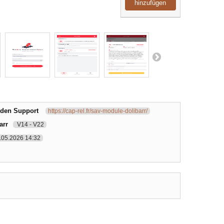
hinzufügen
 den Support
https://cap-rel.fr/sav-module-dolibarr/
arr
V14 - V22
.05.2026 14:32