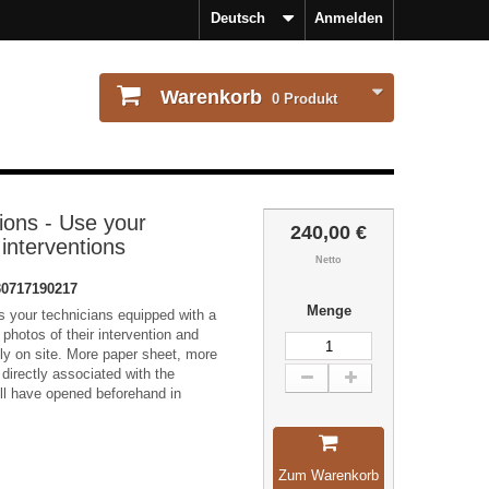
Deutsch
Anmelden
Warenkorb
0
Produkt
ions - Use your
240,00 €
interventions
Netto
30717190217
Menge
s your technicians equipped with a
photos of their intervention and
ctly on site. More paper sheet, more
 directly associated with the
ill have opened beforehand in
Zum Warenkorb