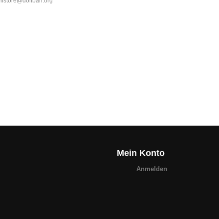
olistore@dolibarr.org
Mein Konto
Anmelden