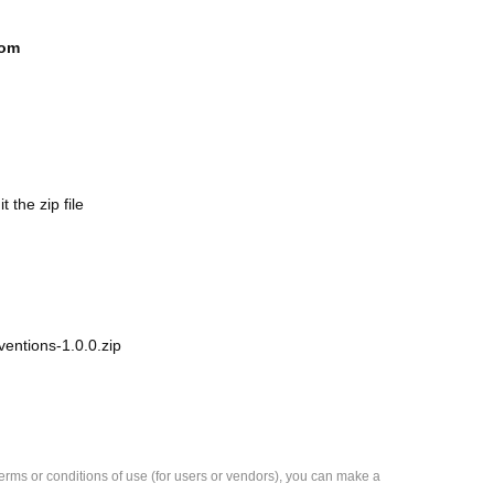
com
the zip file
entions-1.0.0.zip
e terms or conditions of use (for users or vendors), you can make a