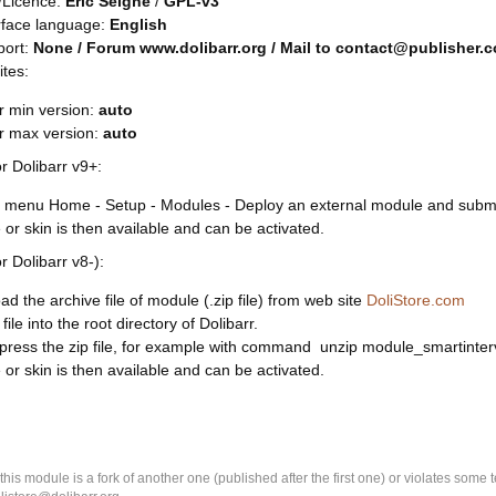
/Licence:
Eric Seigne
/
GPL-v3
rface language:
English
port:
None / Forum www.dolibarr.org / Mail to contact@publisher.
ites:
r min version:
auto
rr max version:
auto
or Dolibarr v9+:
 menu Home - Setup - Modules - Deploy an external module and submit 
or skin is then available and can be activated.
or Dolibarr v8-):
d the archive file of module (.zip file) from web site
DoliStore.com
file into the root directory of Dolibarr.
ress the zip file, for example with command unzip module_smartinterv
or skin is then available and can be activated.
k this module is a fork of another one (published after the first one) or violates som