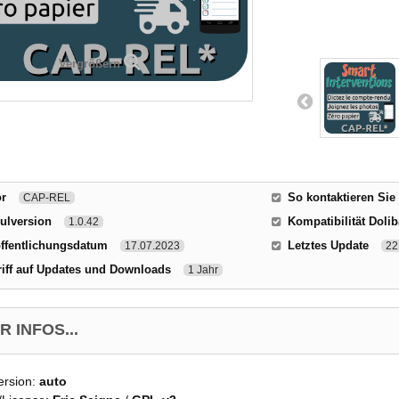
Vergrößern
or
So kontaktieren Sie
CAP-REL
ulversion
Kompatibilität Dolib
1.0.42
ffentlichungsdatum
Letztes Update
17.07.2023
22
iff auf Updates und Downloads
1 Jahr
 INFOS...
ersion:
auto