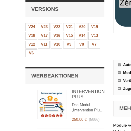
VERSIONS
V24
V23
V22
V21
V20
V19
V18
V17
V16
V15
V14
V13
V12
V11
V10
V9
V8
V7
V6
Aut
Mod
WERBEAKTIONEN
Verö
Zugr
INTERVENTION
PLUS:
Komplettes
Das Modul
Management
MEHR
„Intervention Plus“
von
ist ein
Interventionen
250,00 €
(
500€
)
revolutionäres
Module v
Tool, das das