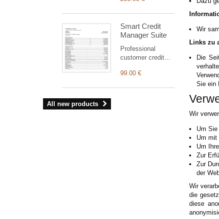
notes with a drag-
Dazu ge
and-drop editor.
Informati
Keep as many
Smart Credit
layouts as you
Wir sam
Manager Suite
need per document
Links zu 
type and choose
Professional
which one is used.
customer credit
Die Sei
suite for Dolibarr:
verhalt
99.00 €
clear statement,
Verwend
outstanding
Sie ein
balance, aged
Verwe
receivables,
All new products
structured PDF
Wir verwen
and safe
commercial
Um Sie 
reminders
Um mit 
(simulation by
Um Ihre
default).
Zur Erf
Zur Dur
der Web
Wir verarb
die geset
diese ano
anonymisie