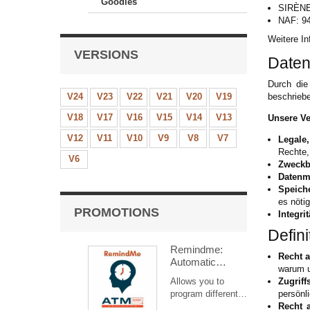
Goodies
SIRÈNE
NAF: 9
Weitere In
VERSIONS
Daten
Durch die
V24
V23
V22
V21
V20
V19
beschrieb
V18
V17
V16
V15
V14
V13
Unsere Ve
V12
V11
V10
V9
V8
V7
Legale,
Rechte,
V6
Zweckb
Datenm
Speich
es nötig
PROMOTIONS
Integrit
Defin
Remindme:
Recht a
Automatic
warum u
reminder (email,
Allows you to
Zugriff
event,
program different
persönl
notification)
types of reminders
Recht a