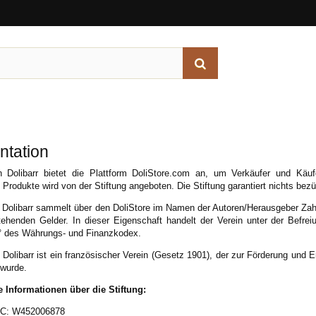
ntation
n Dolibarr bietet die Plattform DoliStore.com an, um Verkäufer und Käuf
 Produkte wird von der Stiftung angeboten. Die Stiftung garantiert nichts be
 Dolibarr sammelt über den DoliStore im Namen der Autoren/Herausgeber Zahl
tehenden Gelder. In dieser Eigenschaft handelt der Verein unter der Befre
2° des Währungs- und Finanzkodex.
 Dolibarr ist ein französischer Verein (Gesetz 1901), der zur Förderung un
 wurde.
e Informationen über die Stiftung:
: W452006878