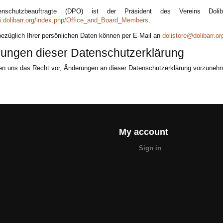
enschutzbeauftragte (DPO) ist der Präsident des Vereins Dol
ki.dolibarr.org/index.php/Office_and_Board_Members
.
ezüglich Ihrer persönlichen Daten können per E-Mail an
dolistore@dolibarr.or
ungen dieser Datenschutzerklärung
ten uns das Recht vor, Änderungen an dieser Datenschutzerklärung vorzuneh
My account
Sign in