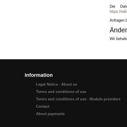
Der Dat
https://wi
Anfragen b
Änder
Wir behal
Information
Legal Notice - About us
Terms and conditions of use
Terms and conditions of use - Module providers
Contact
About payments