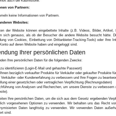
hört auch die Kaufhistorie.
onen von Partnern:
meln keine Informationen von Partnern.
anderen Websites:
ten der Website können eingebettete Inhalte (z.B. Videos, Bilder, Artikel,
en sich genauso, als ob der Besucher die andere Website besucht hätte.
ung von Cookies, Einbettung von Drittanbieter-Tracking-Tools) oder Ihre Int
 Konto auf deren Website haben und eingeloggt sind.
ndung Ihrer persönlichen Daten
den Ihre persönlichen Daten für die folgenden Zwecke:
zu identifizieren (Login-E-Mail und gehashte Passwort)
Ihnen bezüglich verkaufter Produkte für Verkäufer oder gekaufter Produkte fü
 Verkäufer- oder Kundenerfahrung zu verbessern und Ihre Fragen zu beantwort
üllung einer gesetzlichen oder vertraglichen Verpflichtung (Rechnungsdaten)
chführung von Analysen und Recherchen, um unsere Dienste zu verbessern (a
site).
eiten Ihre persönlichen Daten, um die sich aus dem Gesetz ergebenden Verpfl
zlich vorgesehenen Optionen zu verwenden. Wir behalten uns das Recht vo
nymisierten Daten langfristig zu verwenden. Wir verwenden Daten außerha
rt sind.