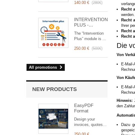
140.00 €
(
280€
)
based on a trigger.
verlang
RemindMe is here
Recht 
for you!
werden.
INTERVENTION
Recht 
PLUS -
Ihrer p
Complete
Recht a
The “Intervention
Management of
Recht a
Plus” module is a
Interventions
Die v
revolutionary tool
250.00 €
(
500€
)
that simplifies and
Von Verkä
optimizes
intervention
E-Mail-
management, from
All promotions
Rechnun
planning to
invoicing.
Von Käufe
Designed for sales
E-Mail-
and technical
NEW PRODUCTS
Rechnun
teams, it offers a
complete suite of
Hinweis:
Z
features to ensure
EasyPDF
den Zahlun
transparent and
Format
efficient monitoring
Automati
Design your
of each
invoices, quotes,
Dazu ge
intervention.
orders and delivery
gespeic
250.00 €