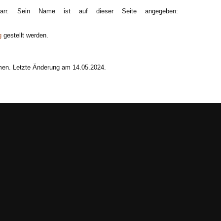
ibarr. Sein Name ist auf dieser Seite angegeben:
g
gestellt werden.
men. Letzte Änderung am 14.05.2024.