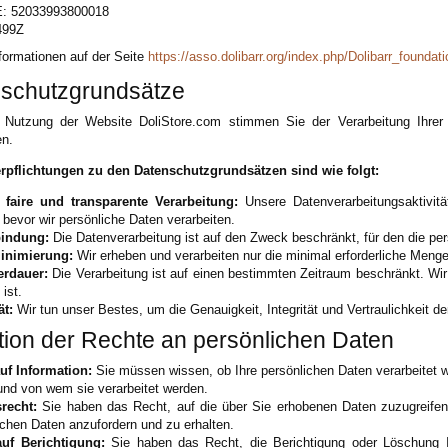
: 52033993800018
499Z
formationen auf der Seite
https://asso.dolibarr.org/index.php/Dolibarr_foundati
schutzgrundsätze
 Nutzung der Website DoliStore.com stimmen Sie der Verarbeitung Ihrer 
en.
rpflichtungen zu den Datenschutzgrundsätzen sind wie folgt:
 faire und transparente Verarbeitung:
Unsere Datenverarbeitungsaktivitä
 bevor wir persönliche Daten verarbeiten.
indung:
Die Datenverarbeitung ist auf den Zweck beschränkt, für den die pe
inimierung:
Wir erheben und verarbeiten nur die minimal erforderliche Meng
erdauer:
Die Verarbeitung ist auf einen bestimmten Zeitraum beschränkt. Wir
 ist.
ät:
Wir tun unser Bestes, um die Genauigkeit, Integrität und Vertraulichkeit d
ition der Rechte an persönlichen Daten
uf Information:
Sie müssen wissen, ob Ihre persönlichen Daten verarbeitet
nd von wem sie verarbeitet werden.
srecht:
Sie haben das Recht, auf die über Sie erhobenen Daten zuzugreifen.
ichen Daten anzufordern und zu erhalten.
uf Berichtigung:
Sie haben das Recht, die Berichtigung oder Löschung I