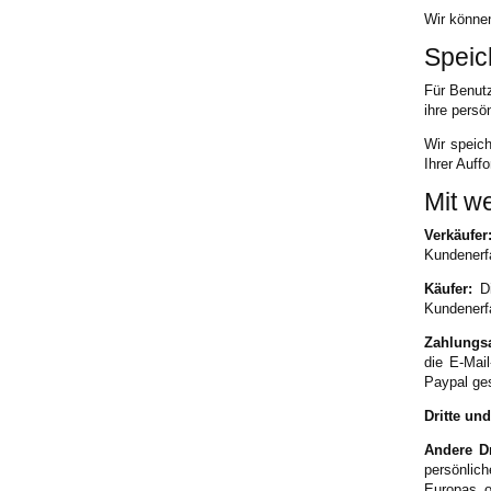
Wir können
Speic
Für Benutz
ihre persö
Wir speich
Ihrer Auff
Mit w
Verkäufer
Kundenerf
Käufer:
Di
Kundenerfa
Zahlungsa
die E-Mai
Paypal ges
Dritte und
Andere Dr
persönlich
Europas o