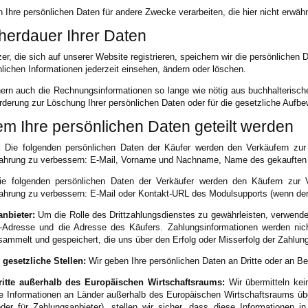
 Ihre persönlichen Daten für andere Zwecke verarbeiten, die hier nicht erwähn
herdauer Ihrer Daten
er, die sich auf unserer Website registrieren, speichern wir die persönlichen 
nlichen Informationen jederzeit einsehen, ändern oder löschen.
ern auch die Rechnungsinformationen so lange wie nötig aus buchhalterisch
orderung zur Löschung Ihrer persönlichen Daten oder für die gesetzliche Au
em Ihre persönlichen Daten geteilt werden
:
Die folgenden persönlichen Daten der Käufer werden den Verkäufern zur V
ahrung zu verbessern: E-Mail, Vorname und Nachname, Name des gekauften 
e folgenden persönlichen Daten der Verkäufer werden den Käufern zur Ve
hrung zu verbessern: E-Mail oder Kontakt-URL des Modulsupports (wenn der 
nbieter:
Um die Rolle des Drittzahlungsdienstes zu gewährleisten, verwenden
l-Adresse und die Adresse des Käufers. Zahlungsinformationen werden nich
ammelt und gespeichert, die uns über den Erfolg oder Misserfolg der Zahlung
 gesetzliche Stellen:
Wir geben Ihre persönlichen Daten an Dritte oder an Bea
itte außerhalb des Europäischen Wirtschaftsraums:
Wir übermitteln kei
e Informationen an Länder außerhalb des Europäischen Wirtschaftsraums über
der für Zahlungsanbieter), stellen wir sicher, dass diese Informationen 