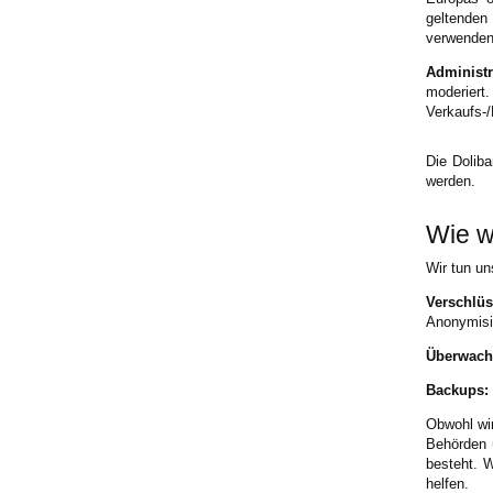
geltenden
verwenden 
Administ
moderiert
Verkaufs-/
Die Doliba
werden.
Wie w
Wir tun un
Verschlü
Anonymisi
Überwach
Backups:
Obwohl wir
Behörden 
besteht. W
helfen.