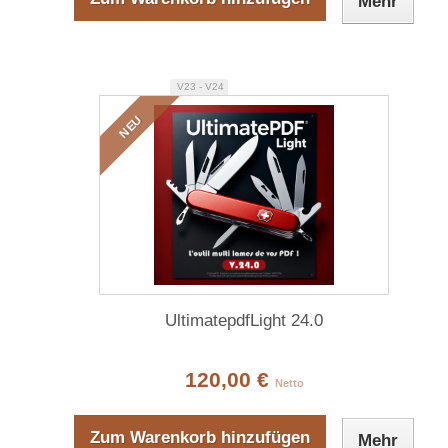
Mehr
V23 - V24
NEU
UltimatepdfLight 24.0
120,00 €
Netto
Zum Warenkorb hinzufügen
Mehr