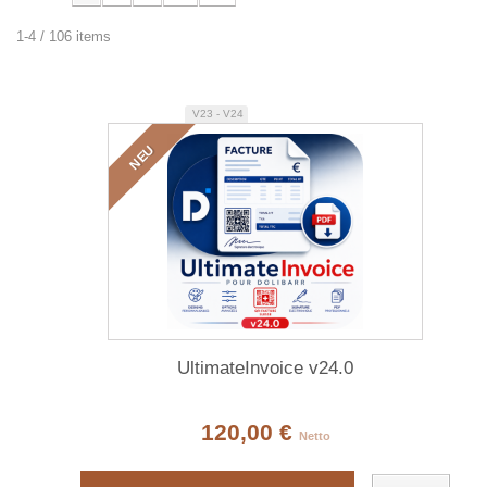
1-4 / 106 items
V23 - V24
NEU
UltimateInvoice v24.0
120,00 €
Netto