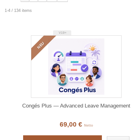
1-4 / 134 items
V19+
NEU
Congés Plus — Advanced Leave Management
69,00 €
Netto