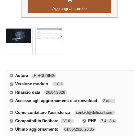
Aggiungi al carrello
Autore
H HOLDING
Versione modulo
1.0.1
Rilascio data
26/04/2026
Accesso agli aggiornamenti e ai download
2 anni
Come contattare l'assistenza
contact@dolicraft.com
Compatibilità Dolibarr
-
PHP
V16+
7.4 - 8.4
Ultimo aggiornamento
01/06/2026 20.05