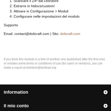
Scaricare il ZIP dal DoliStore
Estrarre in htdocs/custom/
Attivare in Configurazione > Moduli
Configurare nelle impostazioni del modulo
Supporto
Email: contact@dolicraft.com | Sito:
dolicraft.com
If you think this module is a fork of another one (published after the first one)
or violates some terms or conditions of use (for users or vendors), you can
make a report at dolistore@dolibarr.org
Information
Il mio conto