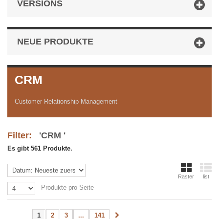
VERSIONS
NEUE PRODUKTE
CRM
Customer Relationship Management
Filter:
'CRM '
Es gibt 561 Produkte.
Raster
list
Produkte pro Seite
1
2
3
...
141