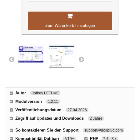
Zum Warenkorb hinzufügen
Autor
Joffrey LETUVE
Modulversion
1.2.11
Veröffentlichungsdatum
27.04.2026
Zugriff auf Updates und Downloads
2 Jahre
So kontaktieren Sie den Support
support@doliplug.com
Kompatibilität Dolibarr
-
PHP
V19+
7.4 - 8.x