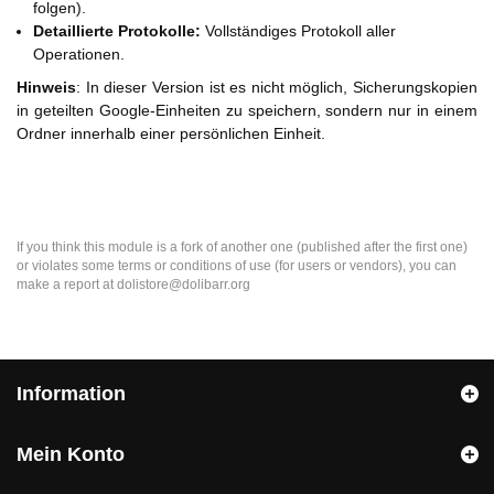
folgen).
Detaillierte Protokolle:
Vollständiges Protokoll aller
Operationen.
Hinweis
: In dieser Version ist es nicht möglich, Sicherungskopien
in geteilten Google-Einheiten zu speichern, sondern nur in einem
Ordner innerhalb einer persönlichen Einheit.
If you think this module is a fork of another one (published after the first one)
or violates some terms or conditions of use (for users or vendors), you can
make a report at dolistore@dolibarr.org
Information
Mein Konto