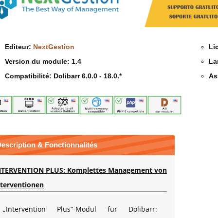
Editeur:
NextGestion
Li
Version du module:
1.4
La
Compatibilité:
Dolibarr 6.0.0 - 18.0.*
As
escription & Fonctionnalités
NTERVENTION PLUS: Komplettes Management von
nterventionen
„Intervention Plus“-Modul für Dolibarr: