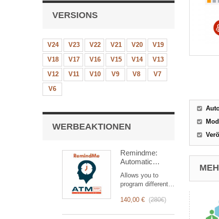
VERSIONS
V24
V23
V22
V21
V20
V19
V18
V17
V16
V15
V14
V13
V12
V11
V10
V9
V8
V7
V6
Aut
Mod
WERBEAKTIONEN
Verö
Remindme:
Automatic
MEHR
reminder (email,
Allows you to
event,
program different
notification)
types of reminders
140,00 €
(
280€
)
based on a trigger.
RemindMe is here