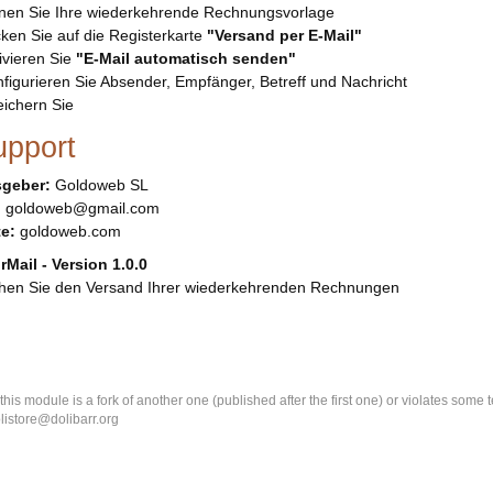
nen Sie Ihre wiederkehrende Rechnungsvorlage
cken Sie auf die Registerkarte
"Versand per E-Mail"
ivieren Sie
"E-Mail automatisch senden"
figurieren Sie Absender, Empfänger, Betreff und Nachricht
ichern Sie
upport
geber:
Goldoweb SL
:
goldoweb@gmail.com
e:
goldoweb.com
Mail - Version 1.0.0
chen Sie den Versand Ihrer wiederkehrenden Rechnungen
k this module is a fork of another one (published after the first one) or violates som
olistore@dolibarr.org