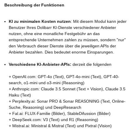
Beschreibung der Funktionen
KI zu minimalen Kosten nutzen
: Mit diesem Modul kann jeder
Benutzer Ihres Dolibarr KI-Dienste verschiedener Anbieter
nutzen, ohne eine monatliche Festgebühr an das
entsprechende Unternehmen zahlen zu müssen, sondern "nur"
den Verbrauch dieser Dienste über die jeweiligen APIs der
Anbieter bezahlen. Dies bedeutet enorme Einsparungen.
Verschiedene KI-Anbieter-APIs:
derzeit die folgenden
+ OpenAI.com: GPT-4o (Text), GPT-4o-mini (Text), GPT-40-
search, o1-mini und o3-mini (Reasoning)
+ Anthropic.com: Claude 3.5 Sonnet (Text + Vision), Claude 3.5
Haiku (Text)
+ Perplexity.ai: Sonar PRO & Sonar REASONING (Text, Online-
Suche, Reasoning) und DeepResearch
+ Fal.ai: FLUX-Familie (Bilder), StableDifussion (Bilder)
+ DeepSeek.com: V3 (Text) und R1 (Reasoning)
+ Mistral.ai: Ministral & Mistral (Text) und Pixtral (Vision)