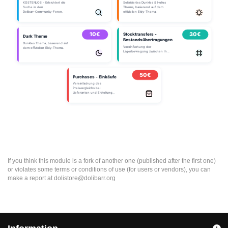
If you think this module is a fork of another one (published after the first one)
or violates some terms or conditions of use (for users or vendors), you can
make a report at dolistore@dolibarr.org