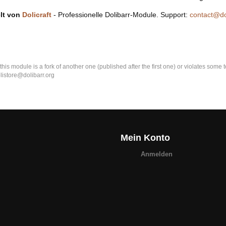
lt von
Dolicraft
- Professionelle Dolibarr-Module. Support:
contact@do
k this module is a fork of another one (published after the first one) or violates som
olistore@dolibarr.org
Mein Konto
Anmelden