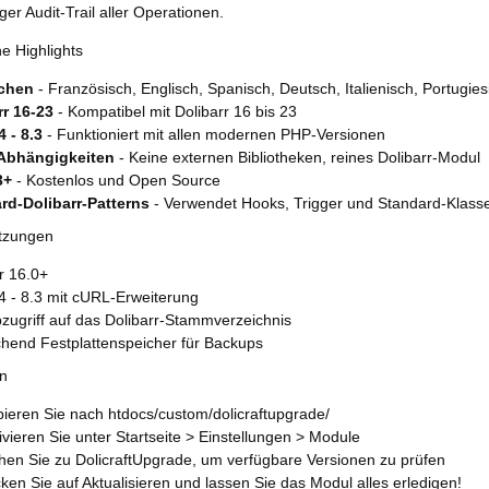
ger Audit-Trail aller Operationen.
e Highlights
achen
- Französisch, Englisch, Spanisch, Deutsch, Italienisch, Portugie
rr 16-23
- Kompatibel mit Dolibarr 16 bis 23
 - 8.3
- Funktioniert mit allen modernen PHP-Versionen
Abhängigkeiten
- Keine externen Bibliotheken, reines Dolibarr-Modul
3+
- Kostenlos und Open Source
rd-Dolibarr-Patterns
- Verwendet Hooks, Trigger und Standard-Klasse
tzungen
r 16.0+
4 - 8.3 mit cURL-Erweiterung
zugriff auf das Dolibarr-Stammverzeichnis
chend Festplattenspeicher für Backups
on
ieren Sie nach htdocs/custom/dolicraftupgrade/
ivieren Sie unter Startseite > Einstellungen > Module
en Sie zu DolicraftUpgrade, um verfügbare Versionen zu prüfen
cken Sie auf Aktualisieren und lassen Sie das Modul alles erledigen!