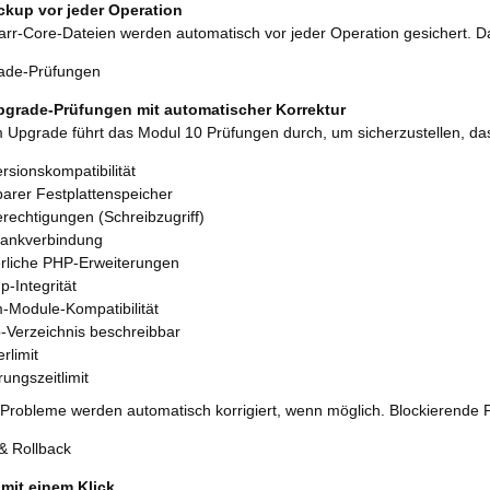
ckup vor jeder Operation
barr-Core-Dateien werden automatisch vor jeder Operation gesichert. D
ade-Prüfungen
pgrade-Prüfungen mit automatischer Korrektur
 Upgrade führt das Modul 10 Prüfungen durch, um sicherzustellen, dass
sionskompatibilität
barer Festplattenspeicher
rechtigungen (Schreibzugriff)
ankverbindung
erliche PHP-Erweiterungen
p-Integrität
-Module-Kompatibilität
-Verzeichnis beschreibbar
rlimit
ungszeitlimit
Probleme werden automatisch korrigiert, wenn möglich. Blockierende 
& Rollback
mit einem Klick