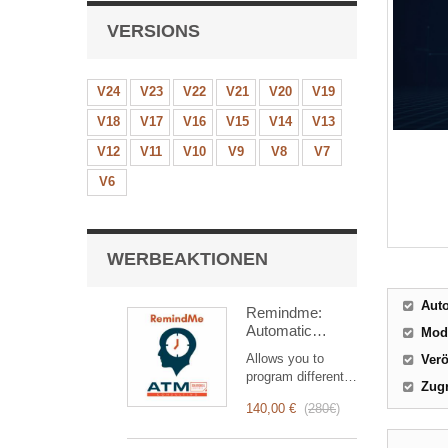
VERSIONS
V24
V23
V22
V21
V20
V19
V18
V17
V16
V15
V14
V13
V12
V11
V10
V9
V8
V7
V6
WERBEAKTIONEN
Aut
Remindme:
Automatic
Mod
reminder (email,
Allows you to
Verö
event,
program different
notification)
Zugr
types of reminders
140,00 €
(
280€
)
based on a trigger.
RemindMe is here