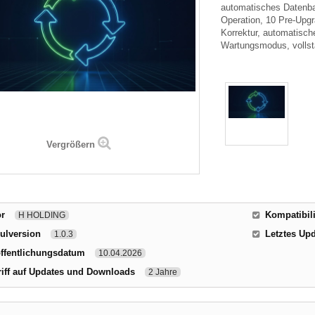
automatisches Datenba
Operation, 10 Pre-Upg
Korrektur, automatische
Wartungsmodus, vollst
Vergrößern
or
Kompatibili
H HOLDING
ulversion
Letztes Up
1.0.3
ffentlichungsdatum
10.04.2026
iff auf Updates und Downloads
2 Jahre