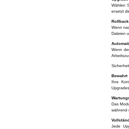
Ersatz. Frei und
Wählen Si
quelloffen (GPL
ersetzt d
v3).
Rollback
Wenn nach
Dateien 
Automati
Wenn der
Arbeitszu
Sicherhei
Bewahrt 
Ihre Kon
Upgrades 
Wartung
Das Modu
während d
Vollstän
Jede Upg