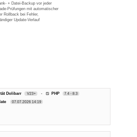
nk- + Datei-Backup vor jeder
rade-Prüfungen mit automatischer
r Rollback bei Fehler,
ändiger Update-Verlauf
tät Dolibarr
-
PHP
V23+
7.4 - 8.3
date
07.07.2026 14:19