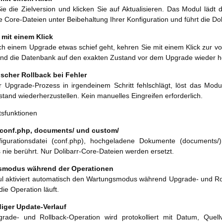
e die Zielversion und klicken Sie auf Aktualisieren. Das Modul lädt d
ie Core-Dateien unter Beibehaltung Ihrer Konfiguration und führt die Do
 mit einem Klick
 einem Upgrade etwas schief geht, kehren Sie mit einem Klick zur vor
und die Datenbank auf den exakten Zustand vor dem Upgrade wieder h
scher Rollback bei Fehler
 Upgrade-Prozess in irgendeinem Schritt fehlschlägt, löst das Modu
stand wiederherzustellen. Kein manuelles Eingreifen erforderlich.
tsfunktionen
conf.php, documents/ und custom/
figurationsdatei (conf.php), hochgeladene Dokumente (document
nie berührt. Nur Dolibarr-Core-Dateien werden ersetzt.
smodus während der Operationen
l aktiviert automatisch den Wartungsmodus während Upgrade- und Rol
ie Operation läuft.
diger Update-Verlauf
rade- und Rollback-Operation wird protokolliert mit Datum, Quellve