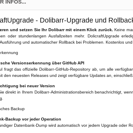
 INFOS...
raftUpgrade - Dolibarr-Upgrade und Rollback
ieren und setzen Sie Ihr Dolibarr mit einem Klick zurück.
Keine man
nen oder stundenlangen Ausfallzeiten mehr. DolicraftUpgrade erledi
Ausführung und automatischer Rollback bei Problemen. Kostenlos un
erkennung
sche Versionserkennung über GitHub API
 fragt das offizielle Dolibarr-GitHub-Repository ab, um alle verfügbar
it den neuesten Releases und zeigt verfügbare Updates an, einschließl
chtigung bei neuer Version
e direkt in Ihrem Dolibarr-Administrationsbereich benachrichtigt, wen
g.
sches Backup
k-Backup vor jeder Operation
tändiger Datenbank-Dump wird automatisch vor jedem Upgrade oder Rollb