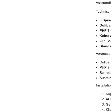
Vollständi
Technisch
6 Spr
Doliba
PHP 7.4
Keine 
GPL v
Standa
Vorausse
Dolibar
PHP 7.
Schreib
Ausrei
Installati
Kop
Akt
Geh
Kli