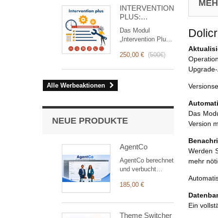
for you!
MEHR
INTERVENTION
PLUS:
Komplettes
Das Modul
Dolic
Management
„Intervention Plus“
von
ist ein
Aktualis
Interventionen
250,00 €
(
500€
)
revolutionäres
Operatio
Tool, das das
Upgrade-
Interventionsmanagement
von der Planung
Alle Werbeaktionen
Versions
bis zur
Abrechnung
Automati
vereinfacht und
Das Modul
optimiert. Es
NEUE PRODUKTE
Version m
wurde für
Vertriebs- und
Benachri
Technikteams
AgentCo
Werden Si
entwickelt und
AgentCo berechnet
mehr nöti
bietet eine
und verbucht
vollständige Suite
automatisch die
Automati
von Funktionen,
185,00 €
Provisionen Ihrer
um eine
Datenban
Vertriebsagenten
transparente und
für mehrere
Ein volls
effiziente
Marken – flexible
Überwachung
Theme Switcher