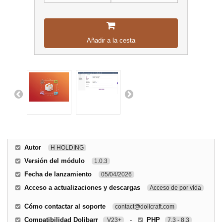
Añadir a la cesta
Autor
H HOLDING
Versión del módulo
1.0.3
Fecha de lanzamiento
05/04/2026
Acceso a actualizaciones y descargas
Acceso de por vida
Cómo contactar al soporte
contact@dolicraft.com
Compatibilidad Dolibarr
-
PHP
V23+
7.3 - 8.3