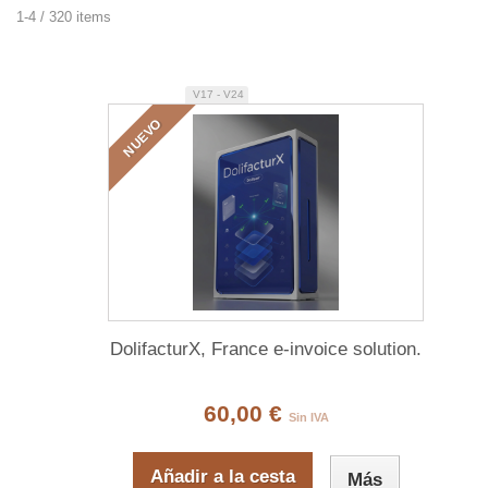
1-4 / 320 items
V17 - V24
NUEVO
DolifacturX, France e-invoice solution.
60,00 €
Sin IVA
Añadir a la cesta
Más