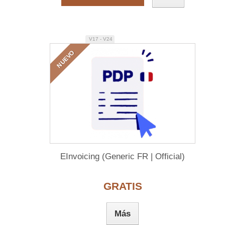
V17 - V24
NUEVO
EInvoicing (Generic FR | Official)
GRATIS
Más