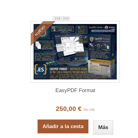
V18 - V24
NUEVO
EasyPDF Format
250,00 €
Sin IVA
Añadir a la cesta
Más