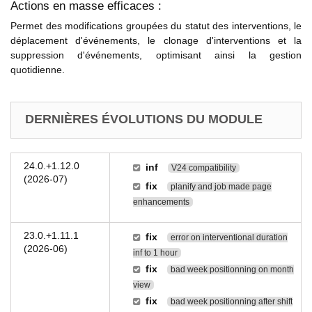
Actions en masse efficaces :
Permet des modifications groupées du statut des interventions, le
déplacement d'événements, le clonage d'interventions et la
suppression d'événements, optimisant ainsi la gestion
quotidienne.
DERNIÈRES ÉVOLUTIONS DU MODULE
24.0.+1.12.0
inf
V24 compatibility
(2026-07)
fix
planify and job made page
enhancements
23.0.+1.11.1
fix
error on interventional duration
(2026-06)
inf to 1 hour
fix
bad week positionning on month
view
fix
bad week positionning after shift