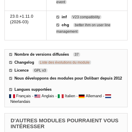
event
23.0.+1.11.0
inf
V23 compatibility
(2026-03)
chg
better ihm on user line
management
Nombre de versions diffusées
37
Changelog
Liste des évolutions du module
Licence
GPL v3
Nous développons des modules pour Dolibarr depuis 2012
Langues supportées
Français -
Anglais -
Italien -
Allemand -
Néerlandais
D'AUTRES MODULES POURRAIENT VOUS
INTÉRESSER