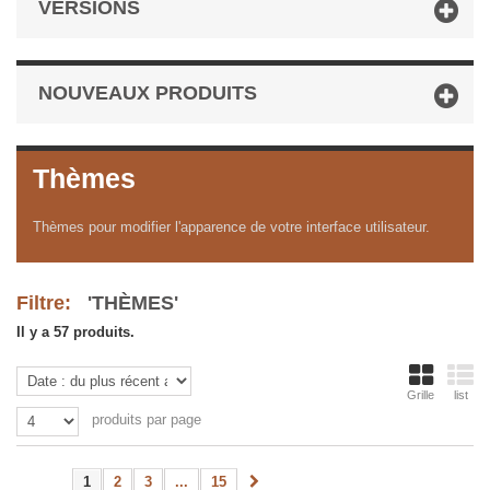
VERSIONS
NOUVEAUX PRODUITS
Thèmes
Thèmes pour modifier l'apparence de votre interface utilisateur.
Filtre:
'THÈMES'
Il y a 57 produits.
Grille
list
produits par page
1
2
3
...
15