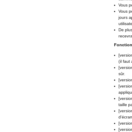
Vous po
Vous po
jours a
utilisa
De plus
recevra
Fonction
[versio
(il fau
[versi
sûr.
[versio
[versi
appliqu
[versio
taille p
[versio
d'écran
[versio
[versio