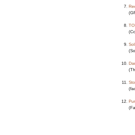
Rec
(GR
TO
(Co
So
(So
Da
(Th
Sto
(fa
Pur
(Fa