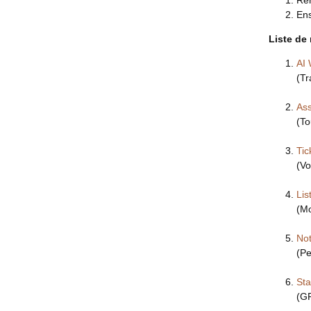
Ren
Ens
Liste de
AI 
(Tr
Ass
(To
Tic
(Vo
Lis
(Mo
Not
(Pe
Sta
(GR