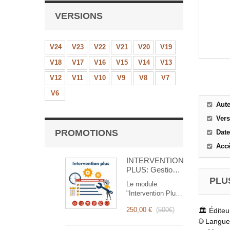
VERSIONS
V24
V23
V22
V21
V20
V19
V18
V17
V16
V15
V14
V13
V12
V11
V10
V9
V8
V7
V6
Aut
Ver
PROMOTIONS
Date
Accè
INTERVENTION
PLUS: Gestion
Complète des
PLUS
Le module
Interventions
"Intervention Plus"
est un outil
250,00 €
(
500€
)
🏛️ Éditeu
révolutionnaire qui
simplifie et
🌐 Langue 