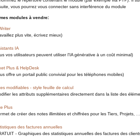
ommez le répertoire contenant le module (par exemple via FTP). Il suffit 
uite, vous pourrez vous connecter sans interférence du module
 mes modules à vendre:
Writer
availlez plus vite, écrivez mieux)
istants IA
us vos utilisateurs peuvent utiliser l'IA générative à un coût minimal)
ket Plus & HelpDesk
us offre un portail public convivial pour les téléphones mobiles)
tes modifiables - style feuille de calcul
difier les attributs supplémentaires directement dans la liste des éléments
e Plus
rmet de créer des notes illimitées et chiffrées pour les Tiers, Projets, …
tistiques des factures annuelles
ATUIT - Graphiques des statistiques annuelles des factures des clients