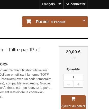
Français
Se connecter
Panier
0
Produit
 + Filtre par IP et
20,00 €
HT
95724
Quantité
teur d'authentification utilisateur
Dolibarr en utilisant la norme TOTP
-Password) avec un code temporaire
des), compatible avec Authy, Google
ur Android, etc., ou recevez-le par e-
ement restreindre la connexion
s.
Ajouter au panier