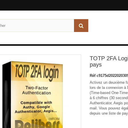
TOTP 2FA Login
pays
Réf
c9175d202202030
Activez un deuxième fac
lors de la connexion à 
(Time-based One-Time
à 6 chiffres (30 secon
Authenticator, Aegis po
mail. Vous pouvez égal
depuis une liste de pay