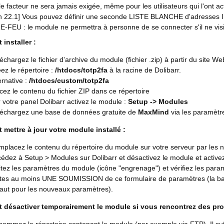
e facteur ne sera jamais exigée, même pour les utilisateurs qui l'ont ac
on 22.1] Vous pouvez définir une seconde LISTE BLANCHE d'adresses I
-FEU : le module ne permettra à personne de se connecter s'il ne visi
installer :
échargez le fichier d'archive du module (fichier .zip) à partir du site W
ez le répertoire :
/htdocs/totp2fa
à la racine de Dolibarr.
ernative :
/htdocs/custom/totp2fa
cez le contenu du fichier ZIP dans ce répertoire
 votre panel Dolibarr activez le module :
Setup -> Modules
échargez une base de données gratuite de
MaxMind
via les paramètre
mettre à jour votre module installé :
placez le contenu du répertoire du module sur votre serveur par les nou
édez à Setup > Modules sur Dolibarr et désactivez le module et active
itez les paramètres du module (icône "engrenage") et vérifiez les para
tes au moins UNE SOUMISSION de ce formulaire de paramètres (la bas
aut pour les nouveaux paramètres).
désactiver temporairement le module si vous rencontrez des p