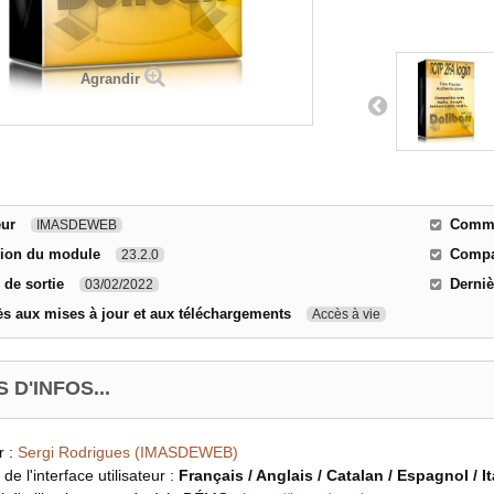
Agrandir
eur
Commen
IMASDEWEB
sion du module
Compat
23.2.0
 de sortie
Derniè
03/02/2022
s aux mises à jour et aux téléchargements
Accès à vie
 D'INFOS...
r :
Sergi Rodrigues (IMASDEWEB)
de l'interface utilisateur :
Français / Anglais / Catalan / Espagnol / I