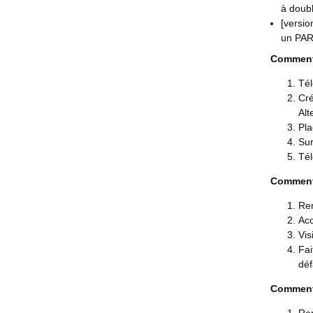
à doubl
[versi
un PARE
Comment 
Tél
Cré
Alt
Pla
Sur
Tél
Comment 
Rem
Acc
Vis
Fai
déf
Comment 