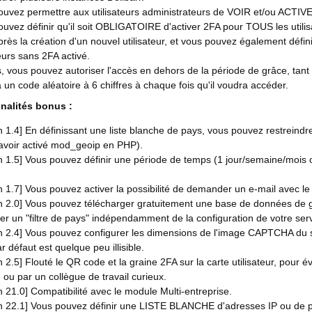
uvez permettre aux utilisateurs administrateurs de VOIR et/ou ACTIVER 
uvez définir qu'il soit OBLIGATOIRE d'activer 2FA pour TOUS les utilis
près la création d'un nouvel utilisateur, et vous pouvez également dé
teurs sans 2FA activé.
, vous pouvez autoriser l'accès en dehors de la période de grâce, tant qu
 un code aléatoire à 6 chiffres à chaque fois qu'il voudra accéder.
nalités bonus :
n 1.4] En définissant une liste blanche de pays, vous pouvez restreindre
t avoir activé mod_geoip en PHP).
on 1.5] Vous pouvez définir une période de temps (1 jour/semaine/moi
n 1.7] Vous pouvez activer la possibilité de demander un e-mail avec le
on 2.0] Vous pouvez télécharger gratuitement une base de données de 
er un "filtre de pays" indépendamment de la configuration de votre ser
n 2.4] Vous pouvez configurer les dimensions de l'image CAPTCHA du sy
ar défaut est quelque peu illisible.
n 2.5] Flouté le QR code et la graine 2FA sur la carte utilisateur, pour é
 ou par un collègue de travail curieux.
n 21.0] Compatibilité avec le module Multi-entreprise.
n 22.1] Vous pouvez définir une LISTE BLANCHE d'adresses IP ou de plag