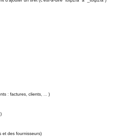
d'ajouter un tiret (c'est-à-dire "totp2fa" à "_totp2fa")
 : factures, clients, ... )
)
 et des fournisseurs)