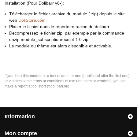
Installation (Pour Dolibarr v8-):
Télécharger le fichier archive du module (.zip) depuis le site
web
DoliStore.com
Placer le fichier dans le répertoire racine de dolibarr.
Decompressez le fichier zip, par exemple par la commande
unzip module_subscriptionreceipt-1.0.zip
Le module ou thème est alors disponible et activable.
If you think this module is a fork of another one (published after the first one)
or violates some terms or conditions of use (for users or vendors), you can
make a report at dolistore@dolibarr.org
Information
Mon compte