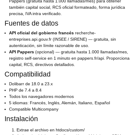
Pappers (gratuita hasta 1.000 llamadas/mes) para obtener
también capital social, RCS oficial formateado, forma jurídica
precisa, IVA intra verificado.
Fuentes de datos
API oficial del gobierno francés
recherche-
entreprises.api.gouv.fr (INSEE / SIRENE) — gratuita, sin
autenticación, sin límite razonable de uso.
API Pappers
(opcional) — gratuita hasta 1.000 llamadas/mes,
registro self-service en 1 minuto en pappers.fr/api. Proporciona
capital, RCS, directivos detallados.
Compatibilidad
Dolibarr de 18.0 a 23.x
PHP de 7.4 a 8.4
Todos los navegadores modernos
5 idiomas: Francés, Inglés, Alemán, Italiano, Español
Compatible Multicompany
Instalación
Extrae el archivo en htdocs/custom/