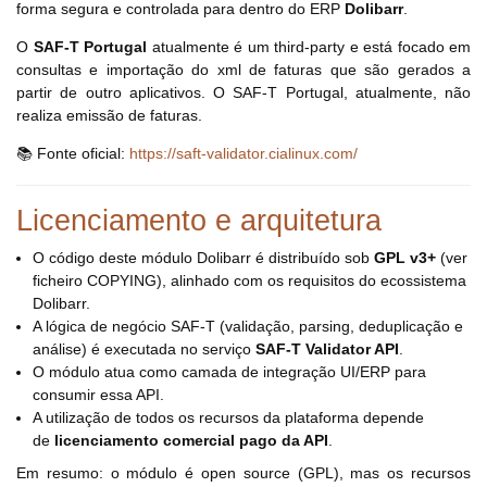
forma segura e controlada para dentro do ERP
Dolibarr
.
O
SAF-T Portugal
atualmente é um third-party e está focado em
consultas e importação do xml de faturas que são gerados a
partir de outro aplicativos. O SAF-T Portugal, atualmente, não
realiza emissão de faturas.
📚 Fonte oficial:
https://saft-validator.cialinux.com/
Licenciamento e arquitetura
O código deste módulo Dolibarr é distribuído sob
GPL v3+
(ver
ficheiro COPYING), alinhado com os requisitos do ecossistema
Dolibarr.
A lógica de negócio SAF-T (validação, parsing, deduplicação e
análise) é executada no serviço
SAF-T Validator API
.
O módulo atua como camada de integração UI/ERP para
consumir essa API.
A utilização de todos os recursos da plataforma depende
de
licenciamento comercial pago da API
.
Em resumo: o módulo é open source (GPL), mas os recursos