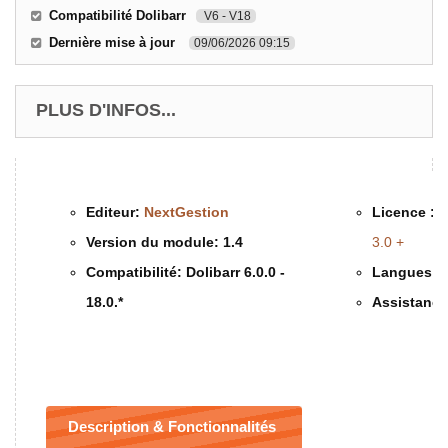
Compatibilité Dolibarr
V6 - V18
Dernière mise à jour
09/06/2026 09:15
PLUS D'INFOS...
Editeur:
NextGestion
Licence :
G
Version du module:
1.4
3.0 +
Compatibilité:
Dolibarr 6.0.0 -
Langues d
18.0.*
Assistance
Description & Fonctionnalités