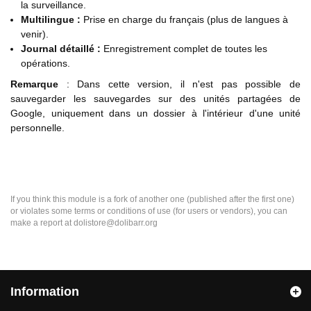
la surveillance.
Multilingue :
Prise en charge du français (plus de langues à
venir).
Journal détaillé :
Enregistrement complet de toutes les
opérations.
Remarque
: Dans cette version, il n'est pas possible de
sauvegarder les sauvegardes sur des unités partagées de
Google, uniquement dans un dossier à l'intérieur d'une unité
personnelle.
If you think this module is a fork of another one (published after the first one)
or violates some terms or conditions of use (for users or vendors), you can
make a report at dolistore@dolibarr.org
Information