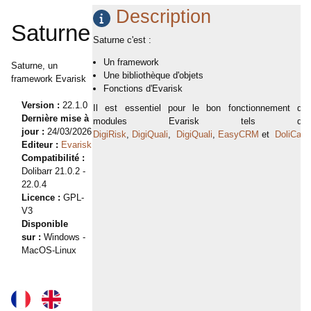
Description
Saturne
Saturne c'est :
Un framework
Saturne, un
Une bibliothèque d'objets
framework Evarisk
Fonctions d'Evarisk
Version :
22.1.0
Il est essentiel pour le bon fonctionnement de
Dernière mise à
modules Evarisk tels qu
jour :
24/03/2026
DigiRisk
,
DigiQuali
,
DigiQuali
,
EasyCRM
et
DoliCar
..
Editeur :
Evarisk
Compatibilité :
Dolibarr 21.0.2 -
22.0.4
Licence :
GPL-
V3
Disponible
sur :
Windows -
MacOS-Linux