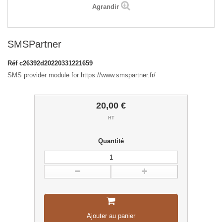
Agrandir
SMSPartner
Réf
c26392d20220331221659
SMS provider module for https://www.smspartner.fr/
20,00 €
HT
Quantité
Ajouter au panier