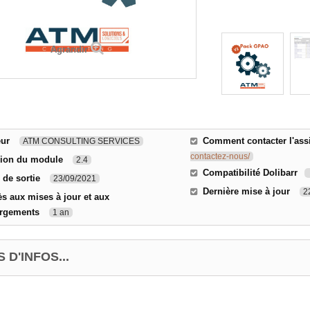
Agrandir
eur
Comment contacter l'ass
ATM CONSULTING SERVICES
contactez-nous/
sion du module
2.4
Compatibilité Dolibarr
 de sortie
23/09/2021
Dernière mise à jour
2
s aux mises à jour et aux
argements
1 an
 D'INFOS...