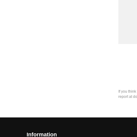
If you thin
report at d
Information