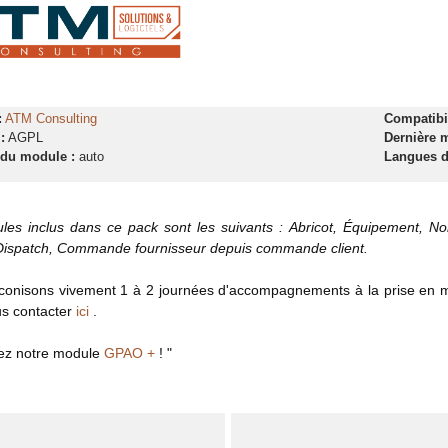
:
ATM Consulting
Compatibil
:
AGPL
Dernière m
 du module :
auto
Langues d
es inclus dans ce pack sont les suivants : Abricot, Équipement, Nom
 Dispatch, Commande fournisseur depuis commande client.
onisons vivement 1 à 2 journées d'accompagnements à la prise en ma
us contacter
ici
.
ez notre module
GPAO +
! "