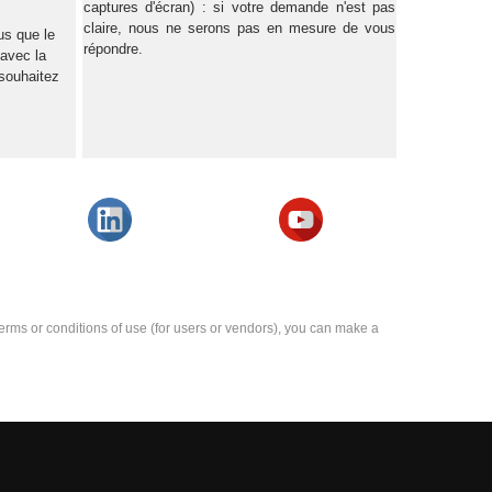
captures d'écran) : si votre demande n'est pas
claire, nous ne serons pas en mesure de vous
us que le
répondre.
 avec la
 souhaitez
e terms or conditions of use (for users or vendors), you can make a