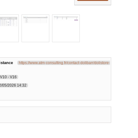
istance
https://www.atm-consulting.fr/contact-dolibarr/dolistore-
V10 - V16
2/05/2026 14:32