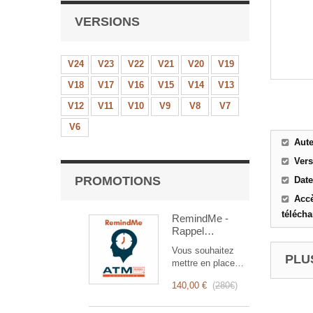
VERSIONS
V24
V23
V22
V21
V20
V19
V18
V17
V16
V15
V14
V13
V12
V11
V10
V9
V8
V7
V6
Aut
Ver
PROMOTIONS
Date
Accè
téléch
RemindMe -
Rappel
automatique
Vous souhaitez
(mail,
PLUS
mettre en place
événement,
des rappels
notification)
140,00 €
(
280€
)
automatiques ?
RemindMe est