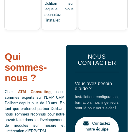
Dolibarr sur
laquelle vous
souhaitez
l’installer.
Qui
NOUS
CONTACTER
sommes-
nous ?
Vous avez besoin
d’aide ?
Chez
ATM Consulting
, nous
Installation, configuration,
sommes experts sur l’ERP CRM
formation, nos ingénieurs
Dolibarr depuis plus de 10 ans. En
sont là pour vous aider !
tant que preferred partner Dolibarr,
nous sommes reconnus pour notre
savoir-faire dans le développement
Contactez
de modules sur mesure et
notre équipe
l’intégration d’ERP/CRM.