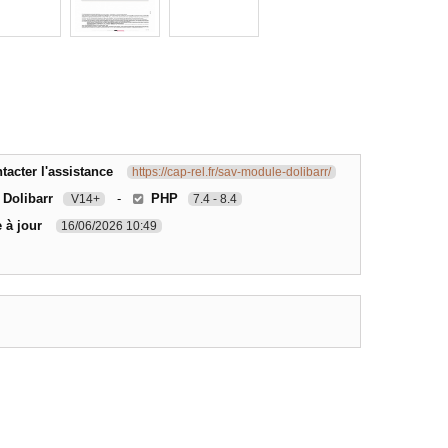
acter l'assistance
https://cap-rel.fr/sav-module-dolibarr/
 Dolibarr
-
PHP
V14+
7.4 - 8.4
 à jour
16/06/2026 10:49