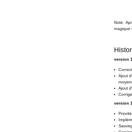
Note: Apr
magique s
Histo
version 1
Correct
Ajout d
moyens
Ajout d
Corrige
version 1
Priorit
Impléme
Sauvega