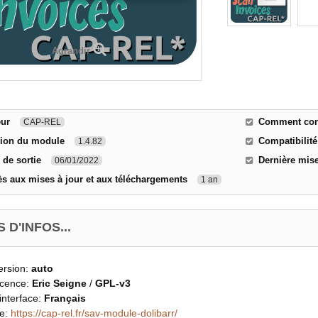
Agrandir
eur
Comment cont
CAP-REL
sion du module
Compatibilité
1.4.82
 de sortie
Dernière mise
06/01/2022
s aux mises à jour et aux téléchargements
1 an
 D'INFOS...
ersion:
auto
icence:
Eric Seigne
/
GPL-v3
interface:
Français
ce:
https://cap-rel.fr/sav-module-dolibarr/