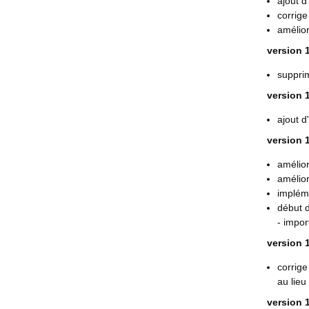
ajout d
corrige
amélior
version 1
supprim
version 1
ajout d
version 1
amélior
amélior
impléme
début d
- impor
version 1
corrige
au lieu
version 1