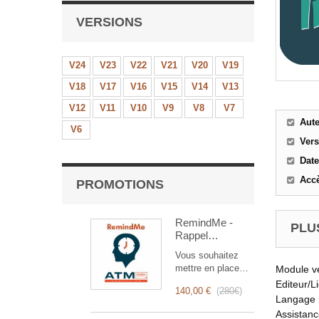
VERSIONS
V24
V23
V22
V21
V20
V19
V18
V17
V16
V15
V14
V13
V12
V11
V10
V9
V8
V7
Aut
V6
Ver
Date
Accè
PROMOTIONS
RemindMe -
PLUS
Rappel
automatique
Vous souhaitez
(mail,
mettre en place
Module v
événement,
des rappels
Editeur/L
notification)
140,00 €
(
280€
)
automatiques ?
Langage 
RemindMe est
Assistan