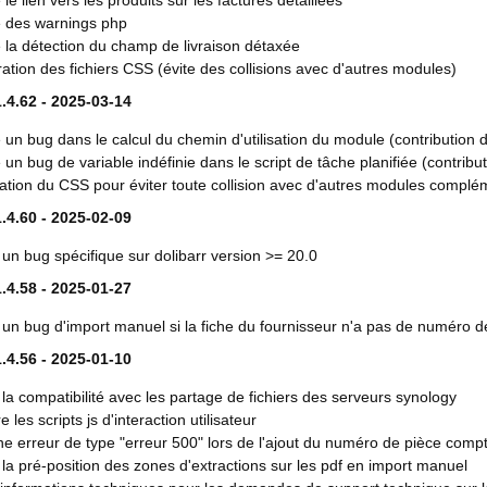
 le lien vers les produits sur les factures détaillées
e des warnings php
 la détection du champ de livraison détaxée
ation des fichiers CSS (évite des collisions avec d'autres modules)
.4.62 - 2025-03-14
 un bug dans le calcul du chemin d'utilisation du module (contributio
 un bug de variable indéfinie dans le script de tâche planifiée (contr
ation du CSS pour éviter toute collision avec d'autres modules complé
.4.60 - 2025-02-09
 un bug spécifique sur dolibarr version >= 20.0
.4.58 - 2025-01-27
 un bug d'import manuel si la fiche du fournisseur n'a pas de numéro 
.4.56 - 2025-01-10
 la compatibilité avec les partage de fichiers des serveurs synology
e les scripts js d'interaction utilisateur
ne erreur de type "erreur 500" lors de l'ajout du numéro de pièce compta
 la pré-position des zones d'extractions sur les pdf en import manuel