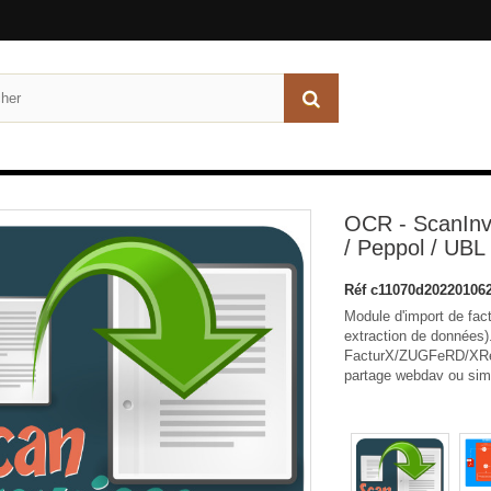
OCR - ScanInvo
/ Peppol / UBL
Réf
c11070d20220106
Module d'import de fac
extraction de données)
FacturX/ZUGFeRD/XRec
partage webdav ou simp