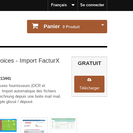
Français
Se connecter
Panier
0
Produit
ices - Import FacturX
GRATUIT
213441
tures fournisseurs (OCR et
Télécharger
. Import automatique des fichiers
hnung depuis une boite mail mail,
le glissé / déposé.