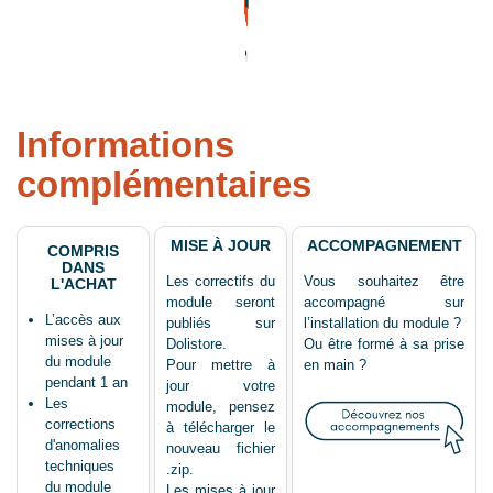
Informations
complémentaires
MISE À JOUR
ACCOMPAGNEMENT
COMPRIS
DANS
Les correctifs du
Vous souhaitez être
L'ACHAT
module seront
accompagné sur
L’accès aux
publiés sur
l’installation du module ?
mises à jour
Dolistore.
Ou être formé à sa prise
du module
Pour mettre à
en main ?
pendant 1 an
jour votre
Les
module, pensez
corrections
à télécharger le
d'anomalies
nouveau fichier
techniques
.zip.
du module
Les mises à jour