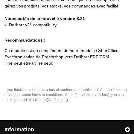
gérez vos produits, vos stocks, vos commandes avec facilité.
Nouveautés de la nouvelle version 8.21
Dolibarr v21 compatibility
Recommandations
:
Ce module est un complément de notre module CyberOffice :
Synchronisation de Prestashop vers Dolibarr ERP/CRM.
Il ne peut être utilisé seul.
If you think this module is a fork of another one (published after the first one)
or violates some terms or conditions of use (for users or vendors), you can
make a report at dolistore@dolibarr.org
Information