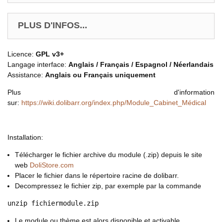
PLUS D'INFOS...
Licence:
GPL v3+
Langage interface:
Anglais / Français / Espagnol / Néerlandais
Assistance:
A
nglais ou Français uniquement
Plus d'information
sur:
https://wiki.dolibarr.org/index.php/Module_Cabinet_Médical
Installation:
Télécharger le fichier archive du module (.zip) depuis le site
web
DoliStore.com
Placer le fichier dans le répertoire racine de dolibarr.
Decompressez le fichier zip, par exemple par la commande
unzip fichiermodule.zip
Le module ou thème est alors disponible et activable.