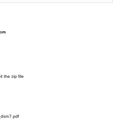
com
the zip file
r_dsm7.pdf