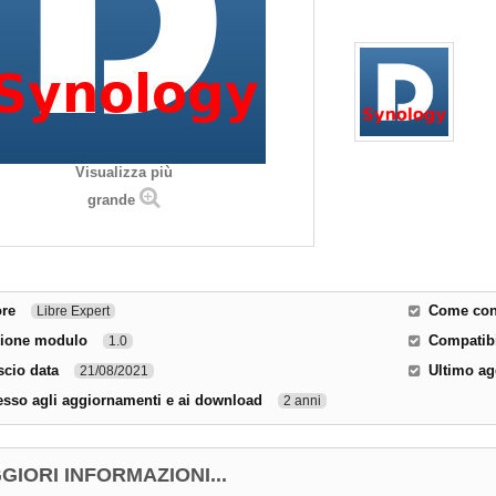
Visualizza più
grande
ore
Come cont
Libre Expert
sione modulo
Compatibi
1.0
scio data
Ultimo a
21/08/2021
sso agli aggiornamenti e ai download
2 anni
GIORI INFORMAZIONI...