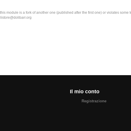
k this module is a fork of another one (published after the first one) or violates som
olistore@dolibarr.org
Il mio conto
Registrazione