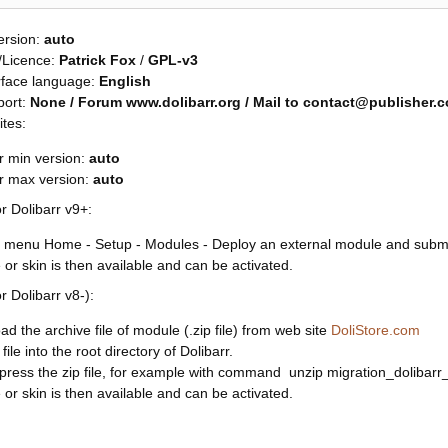
ersion:
auto
/Licence:
Patrick Fox
/
GPL-v3
rface language:
English
port:
None / Forum www.dolibarr.org / Mail to contact@publisher.
ites:
r min version:
auto
rr max version:
auto
or Dolibarr v9+:
 menu Home - Setup - Modules - Deploy an external module and submit 
or skin is then available and can be activated.
or Dolibarr v8-):
d the archive file of module (.zip file) from web site
DoliStore.com
file into the root directory of Dolibarr.
ress the zip file, for example with command unzip migration_dolibar
or skin is then available and can be activated.