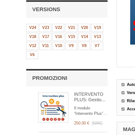
VERSIONS
V24
V23
V22
V21
V20
V19
V18
V17
V16
V15
V14
V13
V12
V11
V10
V9
V8
V7
V6
PROMOZIONI
Aut
Ver
INTERVENTO
PLUS: Gestione
Rila
Completa degli
Il modulo
Acce
Interventi
“Intervento Plus” è
uno strumento
250,00 €
(
500€
)
rivoluzionario che
MAG
semplifica e