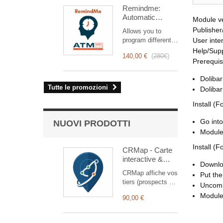
ottimizza la
Remindme:
gestione degli
Automatic
interventi, dalla
Module v
reminder (email,
pianificazione alla
Publisher
Allows you to
event,
fatturazione.
program different
User inte
notification)
Pensato per team
types of reminders
Help/Sup
commerciali e
140,00 €
(
280€
)
based on a trigger.
Prerequis
tecnici, offre una
RemindMe is here
suite completa di
for you!
Dolibar
funzionalità per
Tutte le promozioni
Doliba
garantire un
monitoraggio
Install (F
trasparente ed
efficiente di ogni
Go into
NUOVI PRODOTTI
intervento.
Module 
Install (F
CRMap - Carte
interactive &
Downloa
Optimisation de
CRMap affiche vos
Put the 
tournées
tiers (prospects et
Uncomp
commerciales
clients) sur une
Module 
90,00 €
carte interactive
pour préparer et
réaliser vos