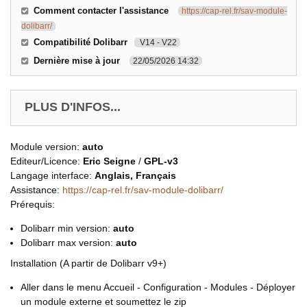
Comment contacter l'assistance
https://cap-rel.fr/sav-module-
dolibarr/
Compatibilité Dolibarr
V14 - V22
Dernière mise à jour
22/05/2026 14:32
PLUS D'INFOS...
Module version:
auto
Editeur/Licence:
Eric Seigne
/
GPL-v3
Langage interface:
Anglais, Français
Assistance:
https://cap-rel.fr/sav-module-dolibarr/
Prérequis:
Dolibarr min version:
auto
Dolibarr max version:
auto
Installation (A partir de Dolibarr v9+)
Aller dans le menu Accueil - Configuration - Modules - Déployer
un module externe et soumettez le zip