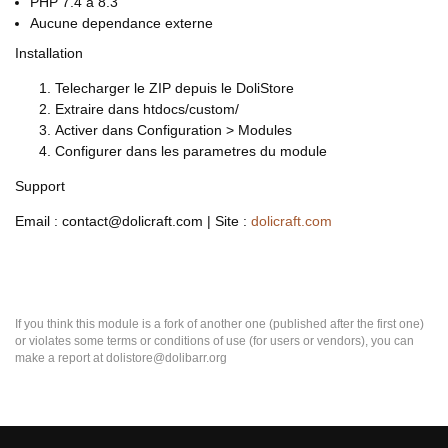
PHP 7.4 a 8.3
Aucune dependance externe
Installation
Telecharger le ZIP depuis le DoliStore
Extraire dans htdocs/custom/
Activer dans Configuration > Modules
Configurer dans les parametres du module
Support
Email : contact@dolicraft.com | Site :
dolicraft.com
If you think this module is a fork of another one (published after the first one)
or violates some terms or conditions of use (for users or vendors), you can
make a report at dolistore@dolibarr.org