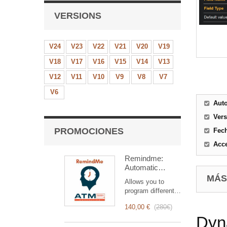
VERSIONS
V24
V23
V22
V21
V20
V19
V18
V17
V16
V15
V14
V13
V12
V11
V10
V9
V8
V7
V6
Aut
Ver
PROMOCIONES
Fec
Acce
Remindme:
Automatic
reminder (email,
MÁS
Allows you to
event,
program different
notification)
types of reminders
140,00 €
(
280€
)
based on a trigger.
Dyna
RemindMe is here