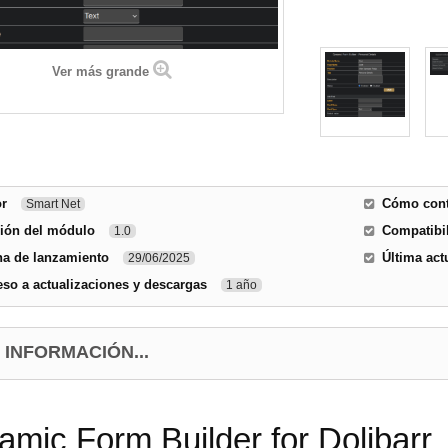
Ver más grande
or
Cómo conta
Smart Net
sión del módulo
Compatibil
1.0
ha de lanzamiento
Última act
29/06/2025
so a actualizaciones y descargas
1 año
 INFORMACIÓN...
mic Form Builder for Dolibarr