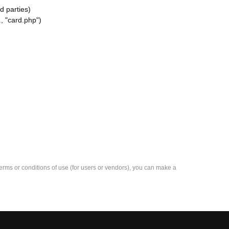
d parties)
, "card.php")
e terms or conditions of use (for users or vendors), you can make a