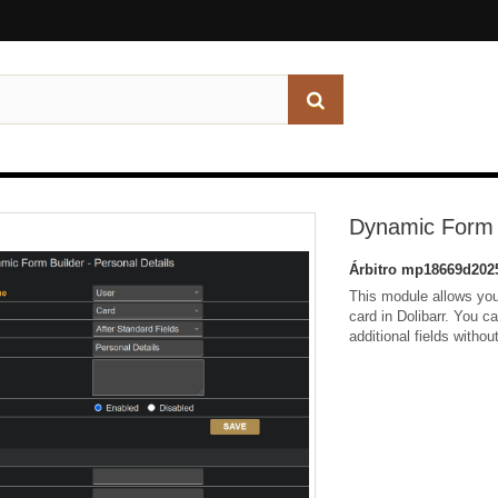
Dynamic Form B
Árbitro
mp18669d202
This module allows you
card in Dolibarr. You 
additional fields witho