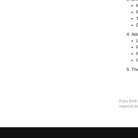
una línea de
código.
T
Add
L
The
If you thin
report at d