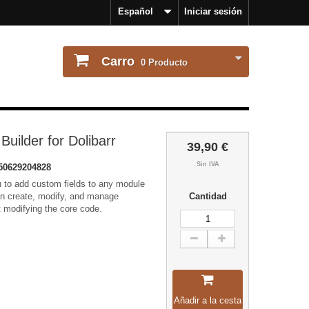
Español
Iniciar sesión
Carro
0
Producto
uilder for Dolibarr
39,90 €
Sin IVA
50629204828
 to add custom fields to any module
can create, modify, and manage
Cantidad
ut modifying the core code.
Añadir a la cesta