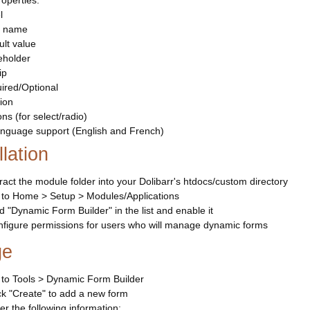
roperties:
l
d name
ult value
eholder
ip
ired/Optional
tion
ns (for select/radio)
language support (English and French)
llation
ract the module folder into your Dolibarr's htdocs/custom directory
to Home > Setup > Modules/Applications
d "Dynamic Form Builder" in the list and enable it
figure permissions for users who will manage dynamic forms
ge
to Tools > Dynamic Form Builder
ck "Create" to add a new form
er the following information: