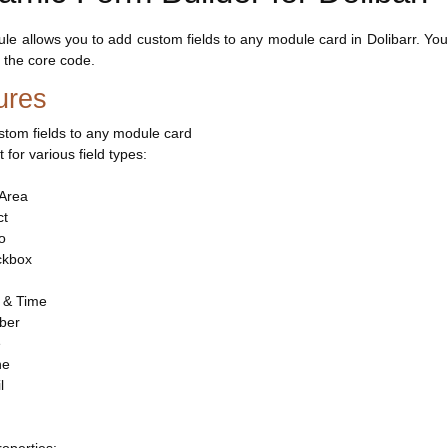
le allows you to add custom fields to any module card in Dolibarr. You
 the core code.
ures
stom fields to any module card
 for various field types:
 Area
ct
o
ckbox
 & Time
ber
e
ne
l