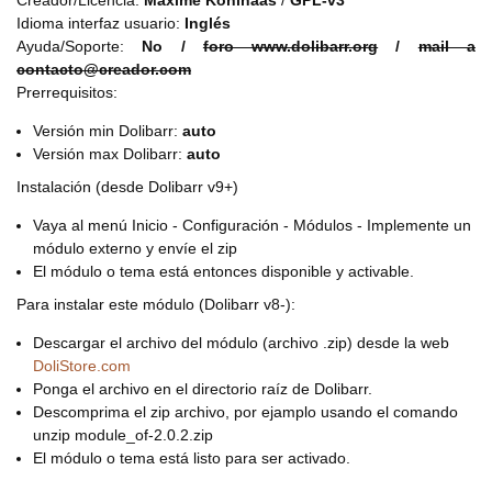
Creador/Licencia:
Maxime Kohlhaas
/
GPL-v3
Idioma interfaz usuario:
Inglés
Ayuda/Soporte:
No /
foro www.dolibarr.org
/
mail a
contacto@creador.com
Prerrequisitos:
Versión min Dolibarr:
auto
Versión max Dolibarr:
auto
Instalación (desde Dolibarr v9+)
Vaya al menú Inicio - Configuración - Módulos - Implemente un
módulo externo y envíe el zip
El módulo o tema está entonces disponible y activable.
Para instalar este módulo (Dolibarr v8-):
Descargar el archivo del módulo (archivo .zip) desde la web
DoliStore.com
Ponga el archivo en el directorio raíz de Dolibarr.
Descomprima el zip archivo, por ejamplo usando el comando
unzip module_of-2.0.2.zip
El módulo o tema está listo para ser activado.