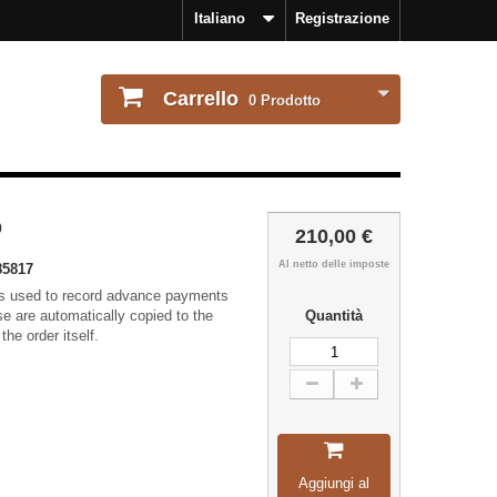
Italiano
Registrazione
Carrello
0
Prodotto
o
210,00 €
Al netto delle imposte
85817
is used to record advance payments
e are automatically copied to the
Quantità
he order itself.
Aggiungi al