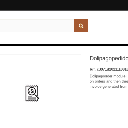
Dolipagopedid
Rif.
c3971d202111081
Dolipagoorder module 
on orders and then thes
invoice generated from t