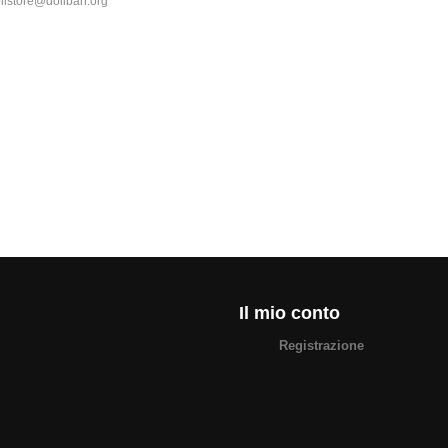
olistore@dolibarr.org
Il mio conto
Registrazione