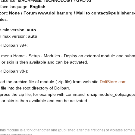
/Licence:
MACHFREE TECHNOLOGY
/
GPL-v3
rface language:
English
port:
None / Forum www.dolibarr.org / Mail to contact@publisher.
ites:
r min version:
auto
rr max version:
auto
or Dolibarr v9+:
 menu Home - Setup - Modules - Deploy an external module and submit 
or skin is then available and can be activated.
or Dolibarr v8-):
d the archive file of module (.zip file) from web site
DoliStore.com
file into the root directory of Dolibarr.
ress the zip file, for example with command unzip module_dolipagope
or skin is then available and can be activated.
k this module is a fork of another one (published after the first one) or violates som