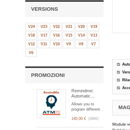
VERSIONS
V24
V23
V22
V21
V20
V19
V18
V17
V16
V15
V14
V13
V12
V11
V10
V9
V8
V7
V6
Aut
Ver
PROMOZIONI
Rila
Acce
Remindme:
Automatic
reminder (email,
Allows you to
event,
MAG
program different
notification)
types of reminders
140,00 €
(
280€
)
based on a trigger.
Module v
RemindMe is here