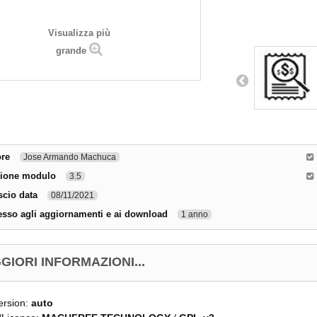
Visualizza più
grande
ore
Jose Armando Machuca
sione modulo
3.5
scio data
08/11/2021
sso agli aggiornamenti e ai download
1 anno
GIORI INFORMAZIONI...
ersion:
auto