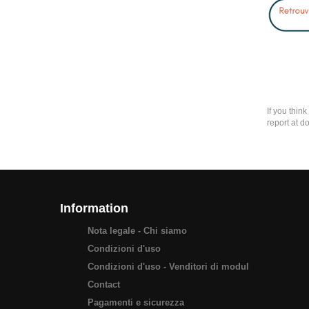
If you thin
report at d
Information
Nota legale - Chi siamo
Condizioni d'uso
Condizioni d'uso - Venditori di modul
Contact
Pagamenti e sicurezza