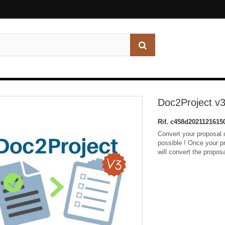
Doc2Project v
Rif.
c458d2021121615
Convert your proposal o
possible ! Once your pr
will convert the proposa