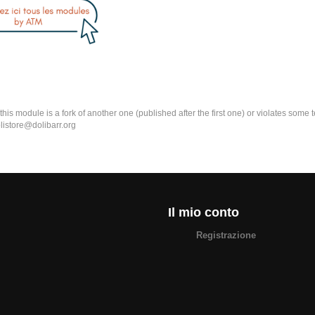
k this module is a fork of another one (published after the first one) or violates som
olistore@dolibarr.org
Il mio conto
Registrazione