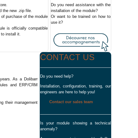
tore.
Do you need assistance with the
the new .zip file.
installation of the module?
e of purchase of the module
Or want to be trained on how to
use it?
e is officially compatible
o install it.
CONTACT US
Do you need help?
ears. As a Dolibarr
modules and ERP/CRM
Installation, configuration, training, our
engineers are here to help you!
Contact our sales team
ing their management
Is your module showing a technical
anomaly?