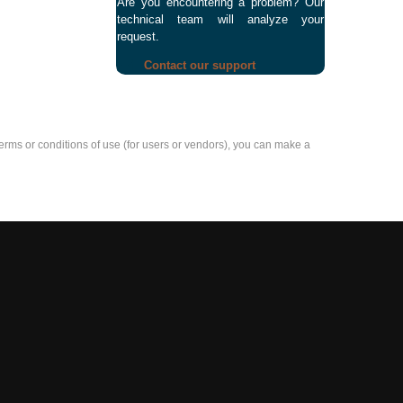
Are you encountering a problem? Our
technical team will analyze your
request.
Contact our support
e terms or conditions of use (for users or vendors), you can make a