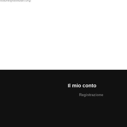
olistore@dolibarr.org
Il mio conto
Registrazione