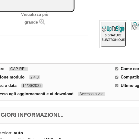
Visualizza più
grande
ore
Come cont
CAP-REL
sione modulo
Compatibi
2.4.3
scio data
Ultimo a
14/06/2022
sso agli aggiornamenti e ai download
Accesso a vita
GIORI INFORMAZIONI...
ersion:
auto