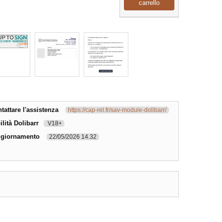
carrello
attare l'assistenza
https://cap-rel.fr/sav-module-dolibarr/
lità Dolibarr
V18+
ggiornamento
22/05/2026 14.32