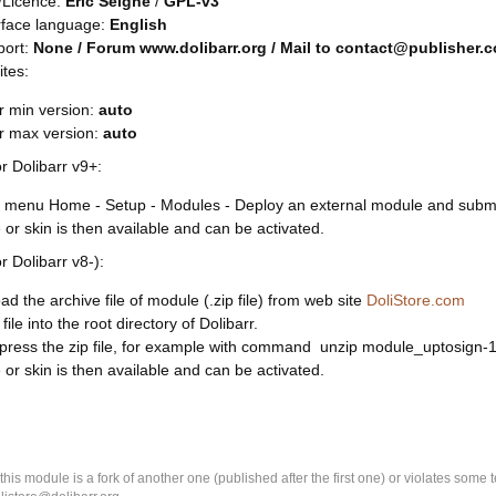
/Licence:
Eric Seigne
/
GPL-v3
rface language:
English
port:
None / Forum www.dolibarr.org / Mail to contact@publisher.
ites:
r min version:
auto
rr max version:
auto
or Dolibarr v9+:
 menu Home - Setup - Modules - Deploy an external module and submit 
or skin is then available and can be activated.
or Dolibarr v8-):
d the archive file of module (.zip file) from web site
DoliStore.com
file into the root directory of Dolibarr.
ress the zip file, for example with command unzip module_uptosign-1
or skin is then available and can be activated.
k this module is a fork of another one (published after the first one) or violates som