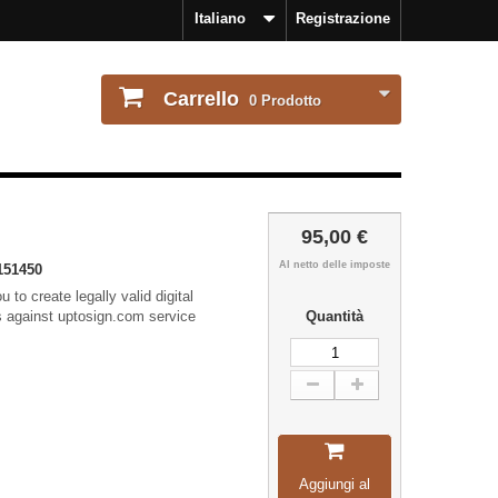
Italiano
Registrazione
Carrello
0
Prodotto
95,00 €
Al netto delle imposte
151450
 to create legally valid digital
against uptosign.com service
Quantità
Aggiungi al