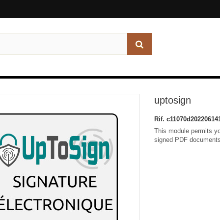
uptosign
Rif.
c11070d20220614
This module permits you
signed PDF documents 