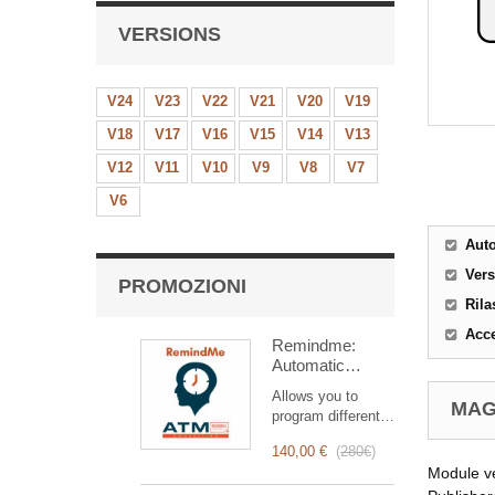
VERSIONS
V24
V23
V22
V21
V20
V19
V18
V17
V16
V15
V14
V13
V12
V11
V10
V9
V8
V7
V6
Aut
Ver
PROMOZIONI
Rila
Acce
Remindme:
Automatic
reminder (email,
Allows you to
event,
MAG
program different
notification)
types of reminders
140,00 €
(
280€
)
based on a trigger.
Module v
RemindMe is here