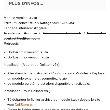
PLUS D'INFOS...
Module version:
auto
Editeur/Licence:
Milen Karaganski
/
GPL-v3
Langage interface:
Anglais
Assistance:
Aucune /
Forum www.dolibarr.fr
/
Par mail à
contact@editeur.com
Prérequis:
Dolibarr min version:
auto
Dolibarr max version:
auto
Installation (A partir de Dolibarr v9+)
Aller dans le menu Accueil - Configuration - Modules - Déployer
un module externe et soumettez le zip
Le module ou thème est alors disponible et activable.
Installation (Pour Dolibarr v8-):
Télécharger le fichier archive du module (.zip) depuis le site
web
DoliStore.com
Placer le fichier dans le répertoire racine de dolibarr.