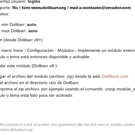
terfaz usuario:
Inglés
porte:
No /
foro www.dolibarr.org
/
mail a contacto@creador.com
sitos:
 min Dolibarr:
auto
n max Dolibarr:
auto
ón (desde Dolibarr v9+)
 menú Inicio - Configuración - Módulos - Implemente un módulo externo
lo o tema está entonces disponible y activable.
alar este módulo (Dolibarr v8-):
ar el archivo del módulo (archivo .zip) desde la web
DoliStore.com
l archivo en el directorio raíz de Dolibarr.
prima el zip archivo, por ejamplo usando el comando unzip module_e
lo o tema está listo para ser activado.
k this module is a fork of another one (published after the first one) or violates som
olistore@dolibarr.org