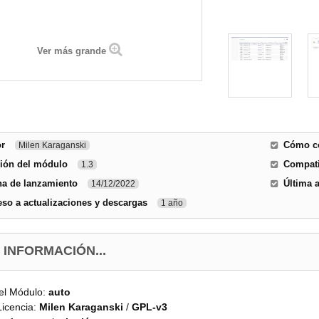
Ver más grande
or
Cómo co
Milen Karaganski
sión del módulo
Compati
1.3
ha de lanzamiento
Última 
14/12/2022
so a actualizaciones y descargas
1 año
 INFORMACIÓN...
del Módulo:
auto
Licencia:
Milen Karaganski
/
GPL-v3