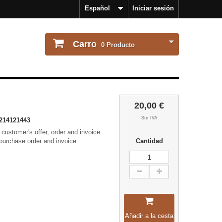
Español
Iniciar sesión
Carro
0
Producto
20,00 €
Sin IVA
214121443
r customer's offer, order and invoice
 purchase order and invoice
Cantidad
Añadir a la cesta