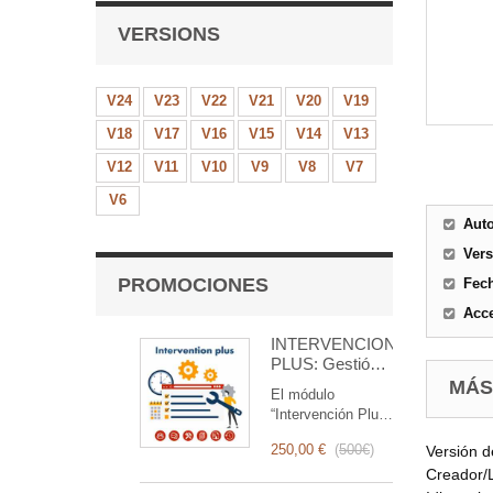
VERSIONS
V24
V23
V22
V21
V20
V19
V18
V17
V16
V15
V14
V13
V12
V11
V10
V9
V8
V7
V6
Aut
Ver
PROMOCIONES
Fec
Acce
INTERVENCIÓN
PLUS: Gestión
Completa de
MÁS
El módulo
Intervenciones
“Intervención Plus”
es una herramienta
250,00 €
(
500€
)
Versión 
revolucionaria que
simplifica y
Creador/