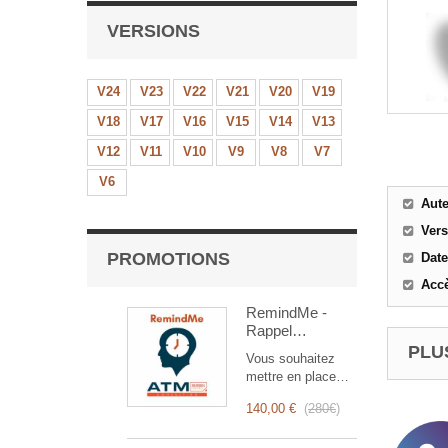
VERSIONS
V24
V23
V22
V21
V20
V19
V18
V17
V16
V15
V14
V13
V12
V11
V10
V9
V8
V7
V6
Aut
Ver
PROMOTIONS
Date
Accè
RemindMe -
Rappel
automatique
PLUS
Vous souhaitez
(mail,
mettre en place
événement,
des rappels
notification)
140,00 €
(
280€
)
automatiques ?
RemindMe est