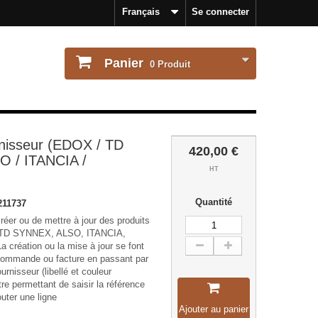
Français
Se connecter
Panier
0
Produit
rnisseur (EDOX / TD
420,00 €
 / ITANCIA /
HT
Quantité
211737
éer ou de mettre à jour des produits
, TD SYNNEX, ALSO, ITANCIA,
création ou la mise à jour se font
 commande ou facture en passant par
rnisseur (libellé et couleur
tre permettant de saisir la référence
outer une ligne
Ajouter au panier