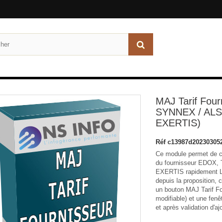
MAJ Tarif Fou
SYNNEX / ALSO
EXERTIS)
Réf
c13987d20230305
Ce module permet de cr
du fournisseur EDOX
EXERTIS rapidement La 
depuis la proposition,
un bouton MAJ Tarif Fou
modifiable) et une fenê
et après validation d'aj