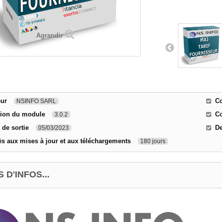
Agrandir
eur
Co
NSINFO SARL
sion du module
Co
3.0.2
 de sortie
De
05/03/2023
s aux mises à jour et aux téléchargements
180 jours
 D'INFOS...