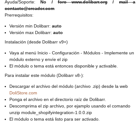
Ayuda/Soporte:
No /
foro www.dolibarr.org
/
mail a
contacto@creador.com
Prerrequisitos:
Versión min Dolibarr:
auto
Versión max Dolibarr:
auto
Instalación (desde Dolibarr v9+)
Vaya al menú Inicio - Configuración - Módulos - Implemente un
módulo externo y envíe el zip
El módulo o tema está entonces disponible y activable.
Para instalar este módulo (Dolibarr v8-):
Descargar el archivo del módulo (archivo .zip) desde la web
DoliStore.com
Ponga el archivo en el directorio raíz de Dolibarr.
Descomprima el zip archivo, por ejamplo usando el comando
unzip module_shopifyintegration-1.0.0.zip
El módulo o tema está listo para ser activado.