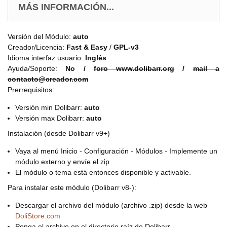
MÁS INFORMACIÓN...
Versión del Módulo:
auto
Creador/Licencia:
Fast & Easy
/
GPL-v3
Idioma interfaz usuario:
Inglés
Ayuda/Soporte:
No /
foro www.dolibarr.org
/
mail a
contacto@creador.com
Prerrequisitos:
Versión min Dolibarr:
auto
Versión max Dolibarr:
auto
Instalación (desde Dolibarr v9+)
Vaya al menú Inicio - Configuración - Módulos - Implemente un
módulo externo y envíe el zip
El módulo o tema está entonces disponible y activable.
Para instalar este módulo (Dolibarr v8-):
Descargar el archivo del módulo (archivo .zip) desde la web
DoliStore.com
Ponga el archivo en el directorio raíz de Dolibarr.