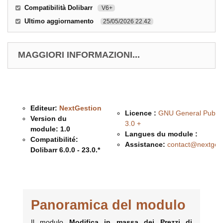
Compatibilità Dolibarr
V6+
Ultimo aggiornamento
25/05/2026 22.42
MAGGIORI INFORMAZIONI...
Editeur:
NextGestion
Licence :
GNU General Public
Version du
3.0 +
module:
1.0
Langues du module :
Compatibilité:
Assistance:
contact@nextges
Dolibarr 6.0.0 - 23.0.*
Description & Fonctionnalités
Panoramica del modulo
Il modulo
Modifica in massa dei Prezzi di